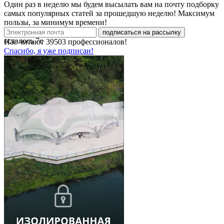
Один раз в неделю мы будем высылать вам на почту подборку
самых популярных статей за прошедшую неделю! Максимум
пользы, за минимум времени!
подписаться на рассылку
осталось
7
с
Нас читают
39503
профессионалов!
Спасибо, я уже подписан!