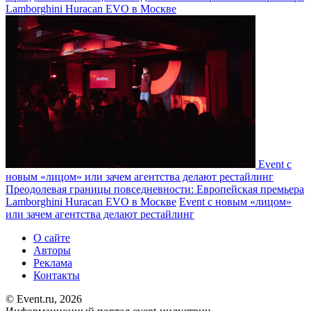
Lamborghini Huracan EVO в Москве
Event с
новым «лицом» или зачем агентства делают рестайлинг
Преодолевая границы повседневности: Европейская премьера
Lamborghini Huracan EVO в Москве
Event с новым «лицом»
или зачем агентства делают рестайлинг
О сайте
Авторы
Реклама
Контакты
© Event.ru, 2026