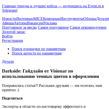
Главные тренды и лучшие кейсы — подпишись на Event.ru в
Telegram!
Новости
Интервью
MICE
Компании
Инструменты
Обзоры
Детали
Афиша
Авторы
Вакансии
Реклама
Популярное за месяц
Самое популярное
Самое рекомендуемое
Золотой запас
Войти
Регистрация
Поиск площадки по параметрам
Поиск артиста по параметрам
Детали
Darkside: Гайдлайн от Visionar по
использованию темных цветов в оформлении
Понравилась статья?! Расскажи друзьям — им полезно, нам
приятно :)
Поделиться
Эксперты в области по-настоящему эффектного и