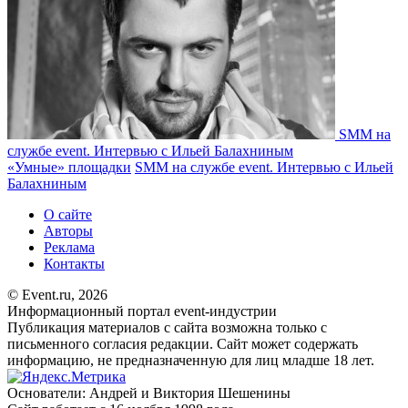
SMM на
службе event. Интервью с Ильей Балахниным
«Умные» площадки
SMM на службе event. Интервью с Ильей
Балахниным
О сайте
Авторы
Реклама
Контакты
© Event.ru, 2026
Информационный портал event-индустрии
Публикация материалов с сайта возможна только с
письменного согласия редакции. Сайт может содержать
информацию, не предназначенную для лиц младше 18 лет.
Основатели: Андрей и Виктория Шешенины