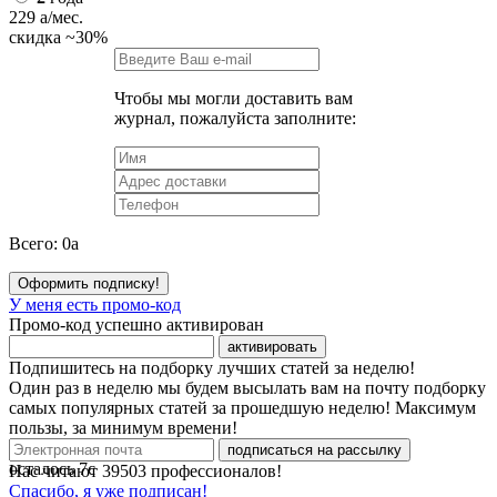
229
a
/мес.
скидка
~30%
Чтобы мы могли доставить вам
журнал, пожалуйста заполните:
Всего:
0
a
Оформить подписку!
У меня есть промо-код
Промо-код успешно активирован
активировать
Подпишитесь на подборку лучших статей за неделю!
Один раз в неделю мы будем высылать вам на почту подборку
самых популярных статей за прошедшую неделю! Максимум
пользы, за минимум времени!
подписаться на рассылку
осталось
7
с
Нас читают
39503
профессионалов!
Спасибо, я уже подписан!