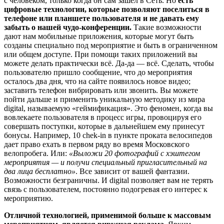
с человеком, только когда он сам зашел в Сеть. Но
есть
цифровые технологии, которые позволяют поселиться в
телефоне или планшете пользователя и не давать ему
забыть о нашей чудо-конференции.
Такие возможности
дают нам мобильные приложения, которые могут быть
созданы специально под мероприятие и быть в ограниченном
или общем доступе. При помощи таких приложений вы
можете делать практически всё. Да-да — всё. Сделать, чтобы
пользователю пришло сообщение, что до мероприятия
осталось два дня, что на сайте появилось новое видео;
заставить телефон вибрировать или звонить. Вы можете
пойти дальше и применить уникальную методику из мира
digital, называемую «геймификация». Это феномен, когда вы
вовлекаете пользователя в процесс игры, провоцируя его
совершать поступки, которые в дальнейшем ему принесут
бонусы. Например, 10 chek-in в пункте проката велосипедов
дает право ехать в первом ряду во время Московского
велопробега. Или:
«Выложи 20 фотографий с хэштегом
мероприятия — и получи специальный пригласительный на
два лица бесплатно»
. Все зависит от вашей фантазии.
Возможности безграничны. И digital позволяет вам не терять
связь с пользователем, постоянно подогревая его интерес к
мероприятию.
Отличной технологией, применимой больше к массовым