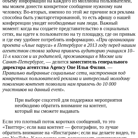
объему информации на каждого из миллиона пользователей,
мы можем донести конкретное сообщение нужному нам
человеку. Во-вторых, именно по этой же причине вся реклама
способна быть узкотаргетированной, то есть афишу о нашей
конференции увидят необходимые нам люди. Важный
момент: когда вы создаете представительство в социальных
сетях, вы идете к пользователю на ту площадку, где он привык
и где ему удобнее потреблять информацию.
«При организации
проекта «Алые паруса» в Петербурге в 2013 году перед нашим
агентством стояла задача привлечь аудиторию учащихся 10–
11-х классов и их родителей, проживающих в Москве или
Санкт-Петербурге,
— делится
заместитель генерального
директора агентства Agency One Илья Филин
. —
Правильно выбранные социальные сети, настроенная под
конкретных пользователей реклама и интересный молодому
поколению контент позволили нам привлечь до 10 000
участников на данный event».
При выборе соцсетей для поддержки мероприятия
необходимо обратить внимание на контент,
который вы сможете выдавать
Если это плотный поток коротких сообщений, то это
«Твиттер»; если ваш контент — фотографии, то лучше
обратить внимание на «Инстаграм»; если вы делаете видео, то