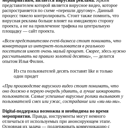
мероприятиям, является вирусная реклама.
Ярким
представителем которой является вирусное видео, которое
распространяется по схеме «перешли другому». Данный
процесс тяжело контролировать. Стоит также помнить, что
вирусная реклама больше влияет на имиджевую сторону
проекта, а не на привлечение трафика на центральную
площадку — сайт проекта.
«Всем представителям event-бизнеса стоит понимать, что
конвертация из интернет-пользователя в реального
посетителя имеет очень малый процент. Скорее, здесь нужно
рассчитывать на правило золотой десятки»,
— делится
опытом Илья Филин.
Из ста пользователей десять поставят like и только
один придет
«
При производстве вирусного видео стоит понимать, что
оно должно в первую очередь удивить, а лучше шокировать
пользователя. Самые успешные вирусные ролики вызывают у
пользователей смех или ужас, сострадание или «ми-ми-ми».
Digital-поддержка возможна и необходима во время
мероприятия.
Правда, инструменты могут немного
отличаться от используемых при анонсирующем этапе.
Основная их задача — поддерживать коммуникацию с