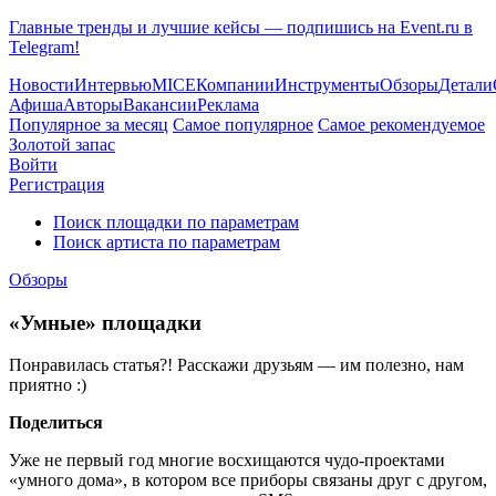
Главные тренды и лучшие кейсы — подпишись на Event.ru в
Telegram!
Новости
Интервью
MICE
Компании
Инструменты
Обзоры
Детали
Афиша
Авторы
Вакансии
Реклама
Популярное за месяц
Самое популярное
Самое рекомендуемое
Золотой запас
Войти
Регистрация
Поиск площадки по параметрам
Поиск артиста по параметрам
Обзоры
«Умные» площадки
Понравилась статья?! Расскажи друзьям — им полезно, нам
приятно :)
Поделиться
Уже не первый год многие восхищаются чудо-проектами
«умного дома», в котором все приборы связаны друг с другом,