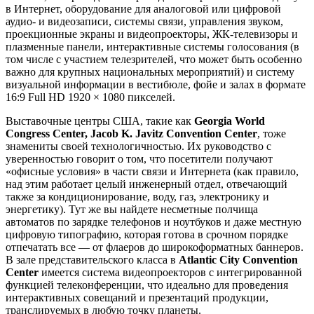
в Интернет, оборудование для аналоговой или цифровой
аудио- и видеозаписи, системы связи, управления звуком,
проекционные экраны и видеопроекторы, ЖК-телевизоры и
плазменные панели, интерактивные системы голосования (в
том числе с участием телезрителей, что может быть особенно
важно для крупных национальных мероприятий) и систему
визуальной информации в вестибюле, фойе и залах в формате
16:9 Full HD 1920 × 1080 пикселей.
Выставочные центры США, такие как
Georgia World
Congress Center, Jacob K. Javitz Convention Center
, тоже
знамениты своей технологичностью. Их руководство с
уверенностью говорит о том, что посетители получают
«офисные условия» в части связи и Интернета (как правило,
над этим работает целый инженерный отдел, отвечающий
также за кондиционирование, воду, газ, электронику и
энергетику). Тут же вы найдете несметные полчища
автоматов по зарядке телефонов и ноутбуков и даже местную
цифровую типографию, которая готова в срочном порядке
отпечатать все — от флаеров до широкоформатных баннеров.
В зале представительского класса в
Atlantic City Convention
Center
имеется система видеопроекторов с интегрированной
функцией телеконференции, что идеально для проведения
интерактивных совещаний и презентаций продукции,
транслируемых в любую точку планеты.