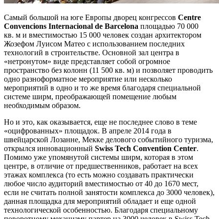
Самый большой на юге Европы дворец конгрессов
Centre
Convencions Internacional de Barcelona
площадью 70 000
кв. м и вместимостью 15 000 человек создан архитектором
Жозефом Луисом Матео с использованием последних
технологий в строительстве. Основной зал центра в
«нетронутом» виде представляет собой огромное
пространство без колонн (11 500 кв. м) и позволяет проводить
одно разноформатное мероприятие или несколько
мероприятий в одно и то же время благодаря специальной
системе ширм, преображающей помещение любым
необходимым образом.
Но и это, как оказывается, еще не последнее слово в теме
«оцифрованных» площадок. В апреле 2014 года в
швейцарской Лозанне, Мекке делового событийного туризма,
открылся инновационный
Swiss Tech
Convention
Center
.
Помимо уже упомянутой системы ширм, которая в этом
центре, в отличие от предшественников, работает на всех
этажах комплекса (то есть можно создавать практически
любое число аудиторий вместимостью от 40 до 1670 мест,
если не считать полной занятости комплекса до 3000 человек),
данная площадка для мероприятий обладает и еще одной
технологической особенностью. Благодаря специальному
поворотному механизму партер на 3000 человек в Swiss Tech