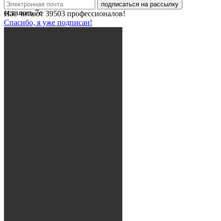
подписаться на рассылку
осталось
7
с
Нас читают
39503
профессионалов!
Спасибо, я уже подписан!