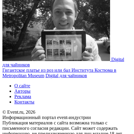
Digital
для чайников
Гигантское платье из роз или бал Института Костюма в
Metropolitan Museum
Digital для чайников
О сайте
Авторы
Реклама
Контакты
© Event.ru, 2026
Информационный портал event-индустрии
Публикация материалов с сайта возможна только с
письменного согласия редакции. Сайт может содержать
информацию, не предназначенную для лиц младше 18 лет.