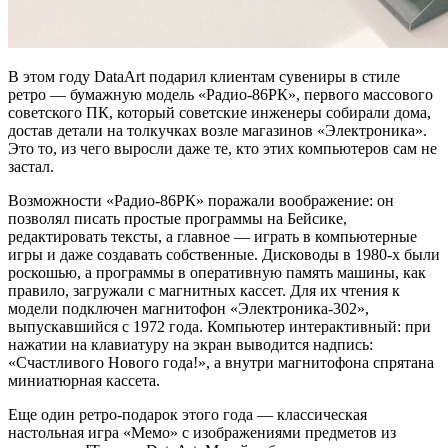
В этом году DataArt подарил клиентам сувениры в стиле
ретро — бумажную модель «Радио-86РК», первого массового
советского ПК, который советские инженеры собирали дома,
достав детали на толкучках возле магазинов «Электроника».
Это то, из чего выросли даже те, кто этих компьютеров сам не
застал.
Возможности «Радио-86РК» поражали воображение: он
позволял писать простые программы на Бейсике,
редактировать тексты, а главное — играть в компьютерные
игры и даже создавать собственные. Дисководы в 1980-х были
роскошью, а программы в оперативную память машины, как
правило, загружали с магнитных кассет. Для их чтения к
модели подключен магнитофон «Электроника-302»,
выпускавшийся с 1972 года. Компьютер интерактивный: при
нажатии на клавиатуру на экран выводится надпись:
«Счастливого Нового года!», а внутри магнитофона спрятана
миниатюрная кассета.
Еще один ретро-подарок этого года — классическая
настольная игра «Мемо» с изображениями предметов из