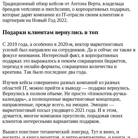
Традиционный обзор кейсов от Антона Верта, владельца
брендов vertcomm и merchcomm, о корпоративных подарках,
которые дарят компании из IT-отрасли своим клиентам и
партнерам на Новый Год 2022.
Подарки клиентам вернулись в топ
С 2019 года, а особенно в 2020-м, вектор маркетинговых
усилий был направлен на сотрудников. Да и сейчас он также в
фокусе внимания. Интересный факт, в корпоративных
подарках это выражалось в некоем сокращении бюджетов,
переход в онлайн-форматы, сокращении количества и
креатива. Так было последние два года.
Изучив кейсы совершенно разных компаний из разных
областей IT, можно прийти к выводу — подарки вернулись.
Вернулись в полном объеме. Не просто «блокнотик-ручка-
календарь», а полноценные маркетинговые концепции,
направленные, прежде всего, на эмоции. Эмоции —
маркетинговый посыл уходящего 2021 года. И в этом,
думается, многие компании преуспели, порадовав своих
клиентов интересными вариантами подарков.
Вышел поистине титанический лонгрид. Тут и вино, и
маскоты, и книга рецептов, и ретро-компьютеры, и книги, и