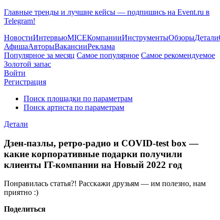
Главные тренды и лучшие кейсы — подпишись на Event.ru в
Telegram!
Новости
Интервью
MICE
Компании
Инструменты
Обзоры
Детали
Афиша
Авторы
Вакансии
Реклама
Популярное за месяц
Самое популярное
Самое рекомендуемое
Золотой запас
Войти
Регистрация
Поиск площадки по параметрам
Поиск артиста по параметрам
Детали
Дзен-пазлы, ретро-радио и COVID-test box —
какие корпоративные подарки получили
клиенты IT-компании на Новый 2022 год
Понравилась статья?! Расскажи друзьям — им полезно, нам
приятно :)
Поделиться