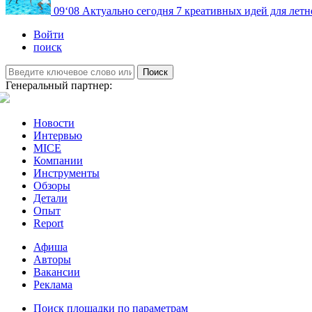
09
‘08
Актуально сегодня
7 креативных идей для летн
Войти
поиск
Поиск
Генеральный партнер:
Новости
Интервью
MICE
Компании
Инструменты
Обзоры
Детали
Опыт
Report
Афиша
Авторы
Вакансии
Реклама
Поиск площадки по параметрам