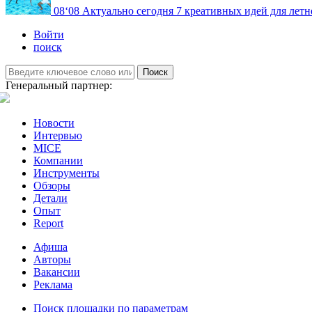
08
‘08
Актуально сегодня
7 креативных идей для летн
Войти
поиск
Поиск
Генеральный партнер:
Новости
Интервью
MICE
Компании
Инструменты
Обзоры
Детали
Опыт
Report
Афиша
Авторы
Вакансии
Реклама
Поиск площадки по параметрам