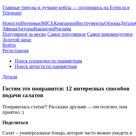
Главные тренды и лучшие кейсы — подпишись на Event.ru в
Telegram!
Новости
Интервью
MICE
Компании
Инструменты
Обзоры
Детали
Афиша
Авторы
Вакансии
Реклама
Популярное за месяц
Самое популярное
Самое рекомендуемое
Золотой запас
Войти
Регистрация
Поиск площадки по параметрам
Поиск артиста по параметрам
Детали
Гостям это понравится: 12 интересных способов
подачи салатов
Понравилась статья?! Расскажи друзьям — им полезно, нам
приятно :)
Поделиться
Салат – универсальное блюдо, которое часто можно увидеть в