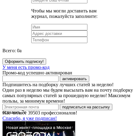
Чтобы мы могли доставить вам
журнал, пожалуйста заполните:
Всего:
0
a
Оформить подписку!
У меня есть промо-код
Промо-код успешно активирован
активировать
Подпишитесь на подборку лучших статей за неделю!
Один раз в неделю мы будем высылать вам на почту подборку
самых популярных статей за прошедшую неделю! Максимум
пользы, за минимум времени!
подписаться на рассылку
осталось
7
с
Нас читают
39503
профессионалов!
Спасибо, я уже подписан!