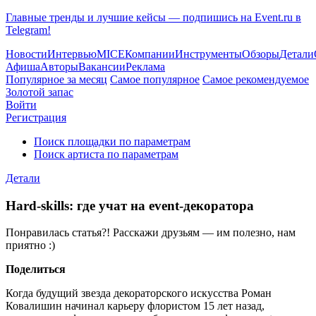
Главные тренды и лучшие кейсы — подпишись на Event.ru в
Telegram!
Новости
Интервью
MICE
Компании
Инструменты
Обзоры
Детали
Афиша
Авторы
Вакансии
Реклама
Популярное за месяц
Самое популярное
Самое рекомендуемое
Золотой запас
Войти
Регистрация
Поиск площадки по параметрам
Поиск артиста по параметрам
Детали
Hard-skills: где учат на event-декоратора
Понравилась статья?! Расскажи друзьям — им полезно, нам
приятно :)
Поделиться
Когда будущий звезда декораторского искусства Роман
Ковалишин начинал карьеру флористом 15 лет назад,