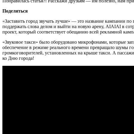
Понравилась статья?! Расскажи друзьям — им полезно, нам при
Поделиться
«Заставить город звучать лучше» — это название кампании п
поддержать слова делом и выйти на новую арену, AIAIAI в со
проект, который соответствует обещанию всей рекламной кампа
«Звуковое такси» было оборудовано микрофонами, которые за
обеспечение в режиме реального времени превращало шумы гор
громкоговорителей, установленных на крыше такси. А пассажи
ко Дню города!