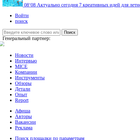
08
‘08
Актуально сегодня
7 креативных идей для летн
Войти
поиск
Поиск
Генеральный партнер:
Новости
Интервью
MICE
Компании
Инструменты
Обзоры
Детали
Опыт
Report
Афиша
Авторы
Вакансии
Реклама
Поиск площадки по параметрам