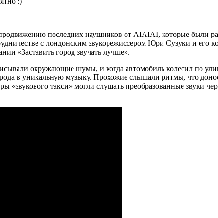
ятно :)
о продвижению последних наушников от AIAIAI, которые были р
трудничестве с лондонским звукорежиссером Юри Сузуки и его 
нии «Заставить город звучать лучше».
писывали окружающие шумы, и когда автомобиль колесил по ули
ода в уникальную музыку. Прохожие слышали ритмы, что доноси
ры «звукового такси» могли слушать преобразованные звуки че