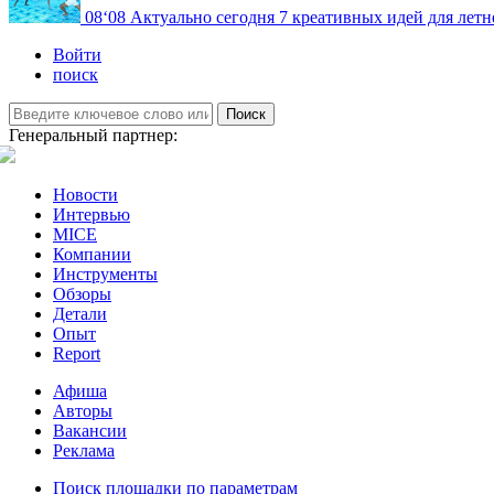
08
‘08
Актуально сегодня
7 креативных идей для летн
Войти
поиск
Поиск
Генеральный партнер:
Новости
Интервью
MICE
Компании
Инструменты
Обзоры
Детали
Опыт
Report
Афиша
Авторы
Вакансии
Реклама
Поиск площадки по параметрам