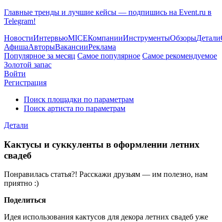
Главные тренды и лучшие кейсы — подпишись на Event.ru в
Telegram!
Новости
Интервью
MICE
Компании
Инструменты
Обзоры
Детали
Афиша
Авторы
Вакансии
Реклама
Популярное за месяц
Самое популярное
Самое рекомендуемое
Золотой запас
Войти
Регистрация
Поиск площадки по параметрам
Поиск артиста по параметрам
Детали
Кактусы и суккуленты в оформлении летних
свадеб
Понравилась статья?! Расскажи друзьям — им полезно, нам
приятно :)
Поделиться
Идея использования кактусов для декора летних свадеб уже