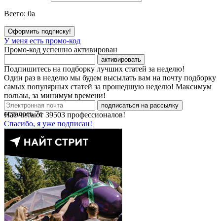
Всего:
0
a
Оформить подписку!
У меня есть промо-код
Промо-код успешно активирован
активировать
Подпишитесь на подборку лучших статей за неделю!
Один раз в неделю мы будем высылать вам на почту подборку
самых популярных статей за прошедшую неделю! Максимум
пользы, за минимум времени!
подписаться на рассылку
осталось
7
с
Нас читают
39503
профессионалов!
Спасибо, я уже подписан!