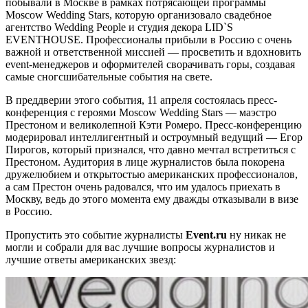
побывали в Москве в рамках потрясающей программы
Moscow Wedding Stars, которую организовало свадебное
агентство Wedding People и cтудия декора LID`S
EVENTHOUSE. Профессионалы прибыли в Россию с очень
важной и ответственной миссией — просветить и вдохновить
event-менеджеров и оформителей сворачивать горы, создавая
самые сногсшибательные события на свете.
В преддверии этого события, 11 апреля состоялась пресс-
конференция с героями Moscow Wedding Stars — маэстро
Престоном и великолепной Кэти Ромеро. Пресс-конференцию
модерировал интеллигентный и остроумный ведущий — Егор
Пирогов, который признался, что давно мечтал встретиться с
Престоном. Аудитория в лице журналистов была покорена
дружелюбием и открытостью американских профессионалов,
а сам Престон очень радовался, что им удалось приехать в
Москву, ведь до этого момента ему дважды отказывали в визе
в Россию.
Пропустить это событие журналисты
Event.ru
ну никак не
могли и собрали для вас лучшие вопросы журналистов и
лучшие ответы американских звезд: