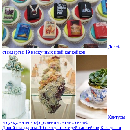
Долой
стандарты: 19 нескучных идей капкейков
Кактусы
и суккуленты в оформлении летних свадеб
Долой стандарты: 19 нескучных идей капкейков
Кактусы и