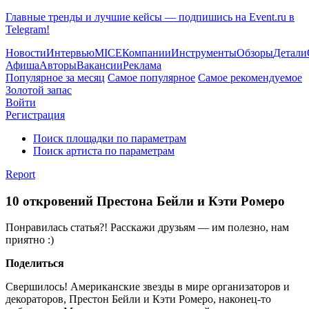
Главные тренды и лучшие кейсы — подпишись на Event.ru в
Telegram!
Новости
Интервью
MICE
Компании
Инструменты
Обзоры
Детали
Афиша
Авторы
Вакансии
Реклама
Популярное за месяц
Самое популярное
Самое рекомендуемое
Золотой запас
Войти
Регистрация
Поиск площадки по параметрам
Поиск артиста по параметрам
Report
10 откровений Престона Бейли и Кэти Ромеро
Понравилась статья?! Расскажи друзьям — им полезно, нам
приятно :)
Поделиться
Свершилось! Американские звезды в мире организаторов и
декораторов, Престон Бейли и Кэти Ромеро, наконец-то