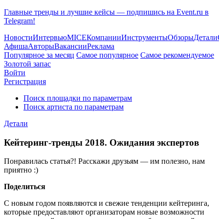
Главные тренды и лучшие кейсы — подпишись на Event.ru в
Telegram!
Новости
Интервью
MICE
Компании
Инструменты
Обзоры
Детали
Афиша
Авторы
Вакансии
Реклама
Популярное за месяц
Самое популярное
Самое рекомендуемое
Золотой запас
Войти
Регистрация
Поиск площадки по параметрам
Поиск артиста по параметрам
Детали
Кейтеринг-тренды 2018. Ожидания экспертов
Понравилась статья?! Расскажи друзьям — им полезно, нам
приятно :)
Поделиться
С новым годом появляются и свежие тенденции кейтеринга,
которые предоставляют организаторам новые возможности