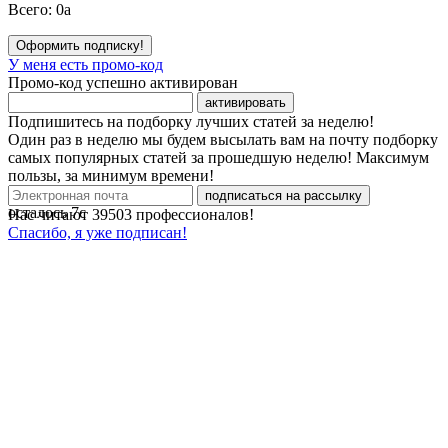
Всего:
0
a
Оформить подписку!
У меня есть промо-код
Промо-код успешно активирован
активировать
Подпишитесь на подборку лучших статей за неделю!
Один раз в неделю мы будем высылать вам на почту подборку
самых популярных статей за прошедшую неделю! Максимум
пользы, за минимум времени!
подписаться на рассылку
осталось
7
с
Нас читают
39503
профессионалов!
Спасибо, я уже подписан!