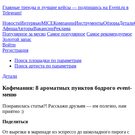
Главные тренды и лучшие кейсы — подпишись на Event.ru в
Telegram!
Новости
Интервью
MICE
Компании
Инструменты
Обзоры
Детали
Афиша
Авторы
Вакансии
Реклама
Популярное за месяц
Самое популярное
Самое рекомендуемое
Золотой запас
Войти
Регистрация
Поиск площадки по параметрам
Поиск артиста по параметрам
Детали
Кофемания: 8 ароматных пунктов бодрого event-
меню
Понравилась статья?! Расскажи друзьям — им полезно, нам
приятно :)
Поделиться
От вырезки в маринаде из эспрессо до шоколадного пирога с