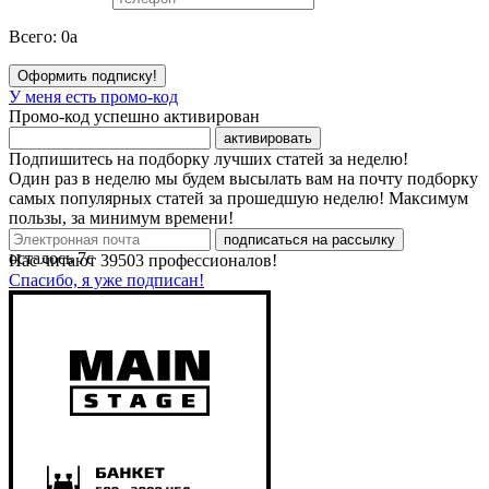
Всего:
0
a
Оформить подписку!
У меня есть промо-код
Промо-код успешно активирован
активировать
Подпишитесь на подборку лучших статей за неделю!
Один раз в неделю мы будем высылать вам на почту подборку
самых популярных статей за прошедшую неделю! Максимум
пользы, за минимум времени!
подписаться на рассылку
осталось
7
с
Нас читают
39503
профессионалов!
Спасибо, я уже подписан!