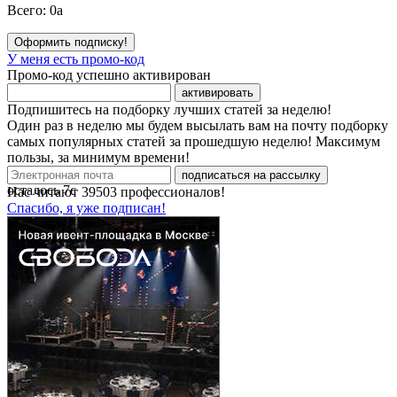
Всего:
0
a
Оформить подписку!
У меня есть промо-код
Промо-код успешно активирован
активировать
Подпишитесь на подборку лучших статей за неделю!
Один раз в неделю мы будем высылать вам на почту подборку
самых популярных статей за прошедшую неделю! Максимум
пользы, за минимум времени!
подписаться на рассылку
осталось
7
с
Нас читают
39503
профессионалов!
Спасибо, я уже подписан!