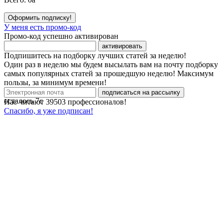
Оформить подписку!
У меня есть промо-код
Промо-код успешно активирован
активировать
Подпишитесь на подборку лучших статей за неделю!
Один раз в неделю мы будем высылать вам на почту подборку
самых популярных статей за прошедшую неделю! Максимум
пользы, за минимум времени!
подписаться на рассылку
осталось
7
с
Нас читают
39503
профессионалов!
Спасибо, я уже подписан!