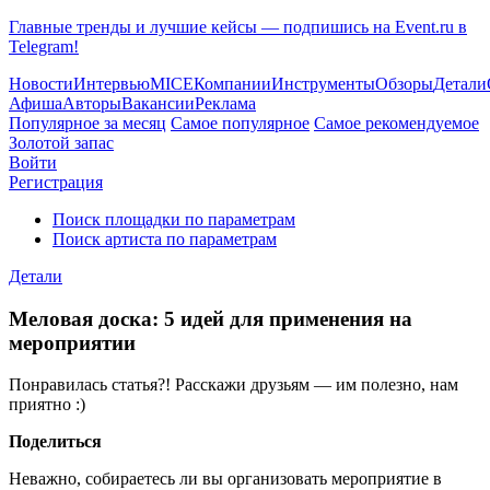
Главные тренды и лучшие кейсы — подпишись на Event.ru в
Telegram!
Новости
Интервью
MICE
Компании
Инструменты
Обзоры
Детали
Афиша
Авторы
Вакансии
Реклама
Популярное за месяц
Самое популярное
Самое рекомендуемое
Золотой запас
Войти
Регистрация
Поиск площадки по параметрам
Поиск артиста по параметрам
Детали
Меловая доска: 5 идей для применения на
мероприятии
Понравилась статья?! Расскажи друзьям — им полезно, нам
приятно :)
Поделиться
Неважно, собираетесь ли вы организовать мероприятие в