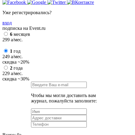
Уже регистрировались?
вход
подписка на Event.ru
6
месяцев
299
a
/мес.
1
год
249
a
/мес.
скидка
~20%
2
года
229
a
/мес.
скидка
~30%
Чтобы мы могли доставить вам
журнал, пожалуйста заполните:
Всего:
0
a