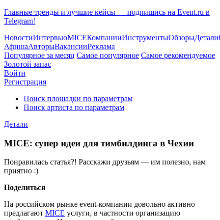
Главные тренды и лучшие кейсы — подпишись на Event.ru в
Telegram!
Новости
Интервью
MICE
Компании
Инструменты
Обзоры
Детали
Афиша
Авторы
Вакансии
Реклама
Популярное за месяц
Самое популярное
Самое рекомендуемое
Золотой запас
Войти
Регистрация
Поиск площадки по параметрам
Поиск артиста по параметрам
Детали
MICE: супер идеи для тимбилдинга в Чехии
Понравилась статья?! Расскажи друзьям — им полезно, нам
приятно :)
Поделиться
На российском рынке event-компании довольно активно
предлагают
MICE
услуги, в частности организацию