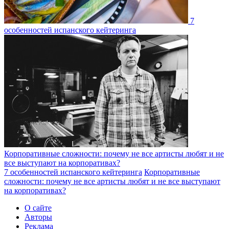
7
особенностей испанского кейтеринга
Корпоративные сложности: почему не все артисты любят и не
все выступают на корпоративах?
7 особенностей испанского кейтеринга
Корпоративные
сложности: почему не все артисты любят и не все выступают
на корпоративах?
О сайте
Авторы
Реклама