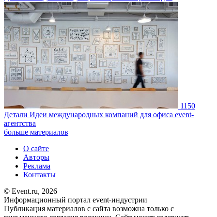
1150
Детали
Идеи международных компаний для офиса event-
агентства
больше материалов
О сайте
Авторы
Реклама
Контакты
© Event.ru, 2026
Информационный портал event-индустрии
Публикация материалов с сайта возможна только с