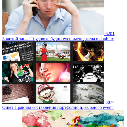
6201
Золотой запас
Трудовые будни event-менеджера в coub’ах
5874
Опыт
Правила составления портфолио идеального event-