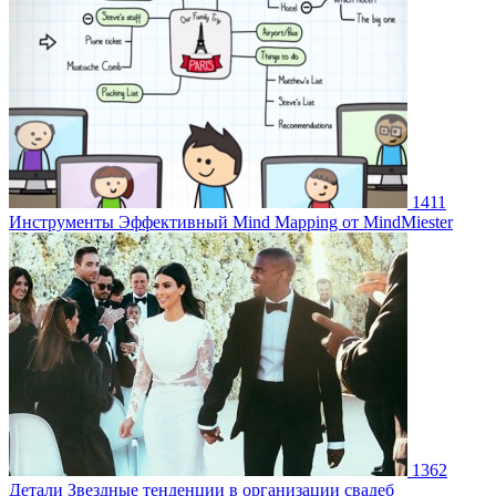
1411
Инструменты
Эффективный Mind Mapping от MindMiester
1362
Детали
Звездные тенденции в организации свадеб