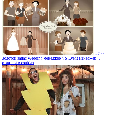
2790
Золотой запас
Wedding-менеджер VS Event-менеджер: 5
отличий в coub’ах