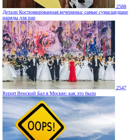
2588
Детали
Костюмированная вечеринка: самые сумасшедшие
наряды для пар
2547
Report
Венский Бал в Москве: как это было