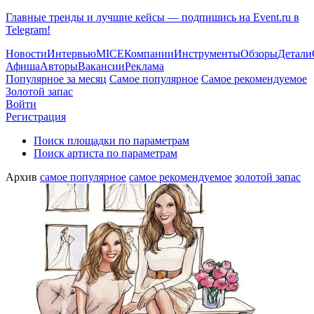
Главные тренды и лучшие кейсы — подпишись на Event.ru в
Telegram!
Новости
Интервью
MICE
Компании
Инструменты
Обзоры
Детали
Афиша
Авторы
Вакансии
Реклама
Популярное за месяц
Самое популярное
Самое рекомендуемое
Золотой запас
Войти
Регистрация
Поиск площадки по параметрам
Поиск артиста по параметрам
Архив
самое популярное
самое рекомендуемое
золотой запас