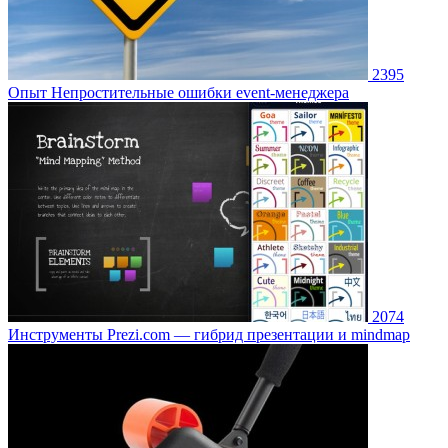
2395
Опыт
Непростительные ошибки event-менеджера
2074
Инструменты
Prezi.com — гибрид презентации и mindmap