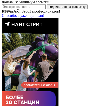
пользы, за минимум времени!
подписаться на рассылку
осталось
7
с
Нас читают
39503
профессионалов!
Спасибо, я уже подписан!