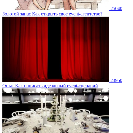
25040
Золотой запас
Как открыть свое event-агентство?
23950
Опыт
Как написать идеальный event-сценарий