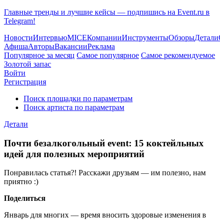
Главные тренды и лучшие кейсы — подпишись на Event.ru в
Telegram!
Новости
Интервью
MICE
Компании
Инструменты
Обзоры
Детали
Афиша
Авторы
Вакансии
Реклама
Популярное за месяц
Самое популярное
Самое рекомендуемое
Золотой запас
Войти
Регистрация
Поиск площадки по параметрам
Поиск артиста по параметрам
Детали
Почти безалкогольный event: 15 коктейльных
идей для полезных мероприятий
Понравилась статья?! Расскажи друзьям — им полезно, нам
приятно :)
Поделиться
Январь для многих — время вносить здоровые изменения в