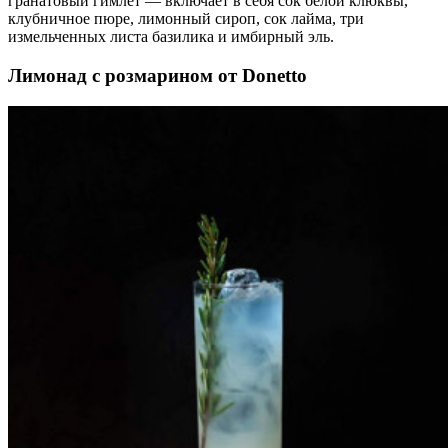
гранатовый гимлет — включает в себя сок белой клюквы,
клубничное пюре, лимонный сироп, сок лайма, три
измельченных листа базилика и имбирный эль.
Лимонад с розмарином от Donetto