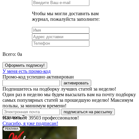
Чтобы мы могли доставить вам
журнал, пожалуйста заполните:
Всего:
0
a
Оформить подписку!
У меня есть промо-код
Промо-код успешно активирован
активировать
Подпишитесь на подборку лучших статей за неделю!
Один раз в неделю мы будем высылать вам на почту подборку
самых популярных статей за прошедшую неделю! Максимум
пользы, за минимум времени!
подписаться на рассылку
осталось
7
с
Нас читают
39503
профессионалов!
Спасибо, я уже подписан!