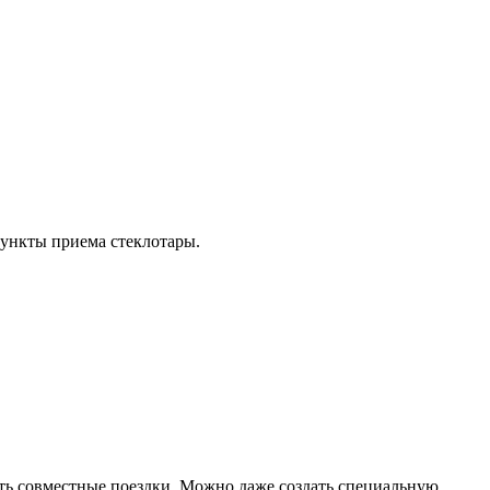
 пункты приема стеклотары.
ь совместные поездки. Можно даже создать специальную