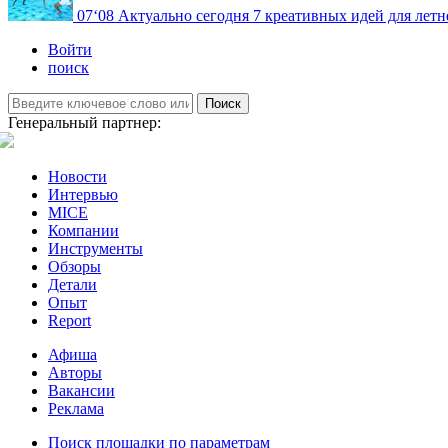
07
‘08
Актуально сегодня
7 креативных идей для летн
Войти
поиск
Поиск
Генеральный партнер:
Новости
Интервью
MICE
Компании
Инструменты
Обзоры
Детали
Опыт
Report
Афиша
Авторы
Вакансии
Реклама
Поиск площадки по параметрам