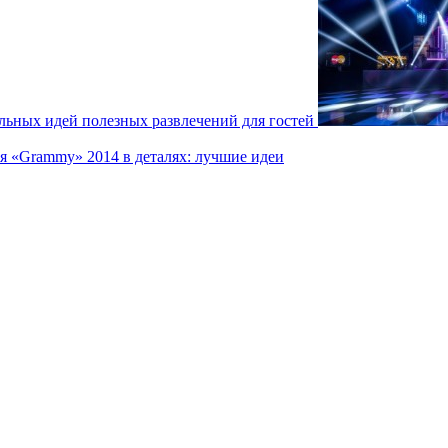
льных идей полезных развлечений для гостей
я «Grammy» 2014 в деталях: лучшие идеи