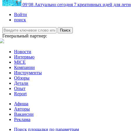
09
‘08
Актуально сегодня
7 креативных идей для летн
Войти
поиск
Поиск
Генеральный партнер:
Новости
Интервью
MICE
Компании
Инструменты
Обзоры
Детали
Опыт
Report
Афиша
Авторы
Вакансии
Реклама
Поиск площадки по параметрам