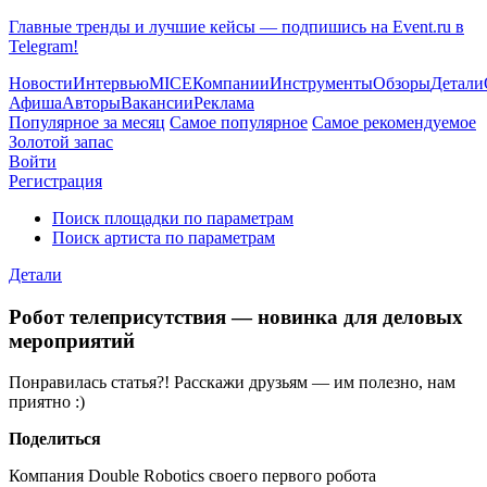
Главные тренды и лучшие кейсы — подпишись на Event.ru в
Telegram!
Новости
Интервью
MICE
Компании
Инструменты
Обзоры
Детали
Афиша
Авторы
Вакансии
Реклама
Популярное за месяц
Самое популярное
Самое рекомендуемое
Золотой запас
Войти
Регистрация
Поиск площадки по параметрам
Поиск артиста по параметрам
Детали
Робот телеприсутствия — новинка для деловых
мероприятий
Понравилась статья?! Расскажи друзьям — им полезно, нам
приятно :)
Поделиться
Компания Double Robotics своего первого робота