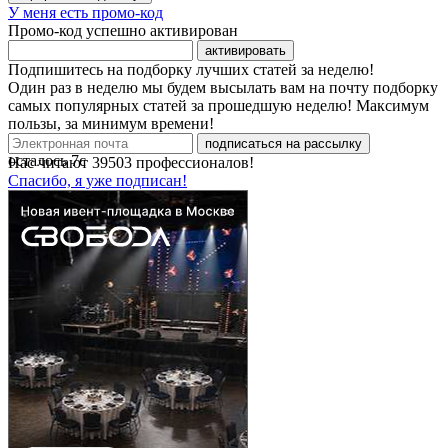
У меня есть промо-код
Промо-код успешно активирован
активировать
Подпишитесь на подборку лучших статей за неделю!
Один раз в неделю мы будем высылать вам на почту подборку
самых популярных статей за прошедшую неделю! Максимум
пользы, за минимум времени!
подписаться на рассылку
осталось
7
с
Нас читают
39503
профессионалов!
Спасибо, я уже подписан!