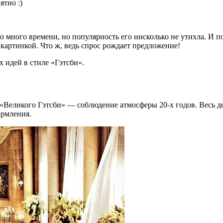
ятно :)
ного времени, но популярность его нисколько не утихла. И по-
артинкой. Что ж, ведь спрос рождает предложение!
 идей в стиле «Гэтсби».
е «Великого Гэтсби» — соблюдение атмосферы 20-х годов. Весь 
ормления.