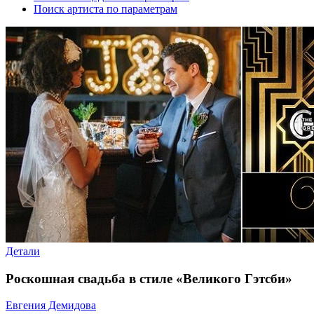
Поиск артиста по параметрам
Детали
Роскошная свадьба в стиле «Великого Гэтсби»
Евгения Демидова