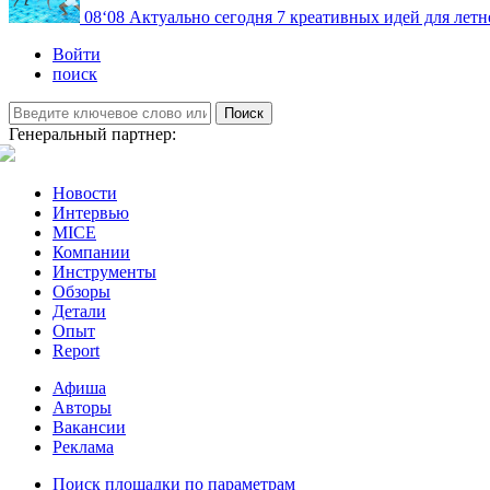
08
‘08
Актуально сегодня
7 креативных идей для летн
Войти
поиск
Поиск
Генеральный партнер:
Новости
Интервью
MICE
Компании
Инструменты
Обзоры
Детали
Опыт
Report
Афиша
Авторы
Вакансии
Реклама
Поиск площадки по параметрам