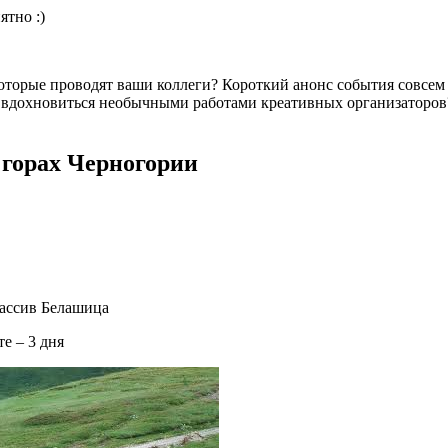
ятно :)
торые проводят ваши коллеги? Короткий анонс события совсем 
аз вдохновиться необычными работами креативных организатор
в горах Черногории
массив Белашица
е – 3 дня