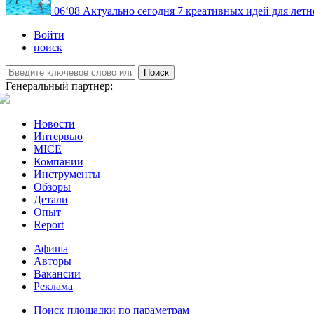
06
‘08
Актуально сегодня
7 креативных идей для летн
Войти
поиск
Поиск
Генеральный партнер:
Новости
Интервью
MICE
Компании
Инструменты
Обзоры
Детали
Опыт
Report
Афиша
Авторы
Вакансии
Реклама
Поиск площадки по параметрам