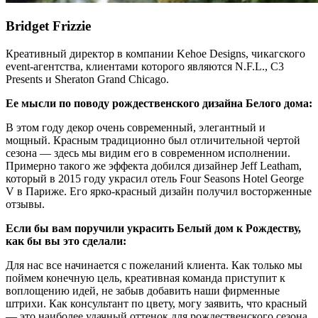
Bridget Frizzie
Креативный директор в компании Kehoe Designs, чикагского
event-агентства, клиентами которого являются N.F.L., C3
Presents и Sheraton Grand Chicago.
Ее мысли по поводу рождественского дизайна Белого дома:
В этом году декор очень современный, элегантный и
мощный. Красным традиционно был отличительной чертой
сезона — здесь мы видим его в современном исполнении.
Примерно такого же эффекта добился дизайнер Jeff Leatham,
который в 2015 году украсил отель Four Seasons Hotel George
V в Париже. Его ярко-красный дизайн получил восторженные
отзывы.
Если бы вам поручили украсить Белый дом к Рождеству,
как бы вы это сделали:
Для нас все начинается с пожеланий клиента. Как только мы
поймем конечную цель, креативная команда приступит к
воплощению идей, не забыв добавить наши фирменные
штрихи. Как консультант по цвету, могу заявить, что красный
— это наиболее удачный оттенок для рождественского сезона.