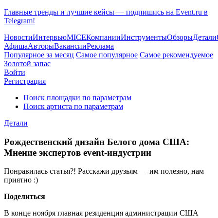
Главные тренды и лучшие кейсы — подпишись на Event.ru в
Telegram!
Новости
Интервью
MICE
Компании
Инструменты
Обзоры
Детали
Афиша
Авторы
Вакансии
Реклама
Популярное за месяц
Самое популярное
Самое рекомендуемое
Золотой запас
Войти
Регистрация
Поиск площадки по параметрам
Поиск артиста по параметрам
Детали
Рождественский дизайн Белого дома США:
Мнение экспертов event-индустрии
Понравилась статья?! Расскажи друзьям — им полезно, нам
приятно :)
Поделиться
В конце ноября главная резиденция администрации США