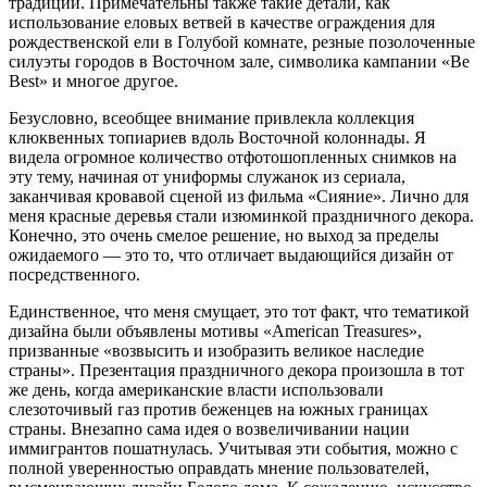
традиции. Примечательны также такие детали, как
использование еловых ветвей в качестве ограждения для
рождественской ели в Голубой комнате, резные позолоченные
силуэты городов в Восточном зале, символика кампании «Be
Best» и многое другое.
Безусловно, всеобщее внимание привлекла коллекция
клюквенных топиариев вдоль Восточной колоннады. Я
видела огромное количество отфотошопленных снимков на
эту тему, начиная от униформы служанок из сериала,
заканчивая кровавой сценой из фильма «Сияние». Лично для
меня красные деревья стали изюминкой праздничного декора.
Конечно, это очень смелое решение, но выход за пределы
ожидаемого — это то, что отличает выдающийся дизайн от
посредственного.
Единственное, что меня смущает, это тот факт, что тематикой
дизайна были объявлены мотивы «American Treasures»,
призванные «возвысить и изобразить великое наследие
страны». Презентация праздничного декора произошла в тот
же день, когда американские власти использовали
слезоточивый газ против беженцев на южных границах
страны. Внезапно сама идея о возвеличивании нации
иммигрантов пошатнулась. Учитывая эти события, можно с
полной уверенностью оправдать мнение пользователей,