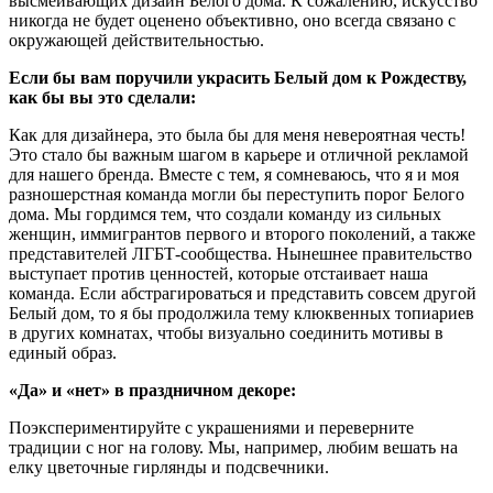
высмеивающих дизайн Белого дома. К сожалению, искусство
никогда не будет оценено объективно, оно всегда связано с
окружающей действительностью.
Если бы вам поручили украсить Белый дом к Рождеству,
как бы вы это сделали:
Как для дизайнера, это была бы для меня невероятная честь!
Это стало бы важным шагом в карьере и отличной рекламой
для нашего бренда. Вместе с тем, я сомневаюсь, что я и моя
разношерстная команда могли бы переступить порог Белого
дома. Мы гордимся тем, что создали команду из сильных
женщин, иммигрантов первого и второго поколений, а также
представителей ЛГБТ-сообщества. Нынешнее правительство
выступает против ценностей, которые отстаивает наша
команда. Если абстрагироваться и представить совсем другой
Белый дом, то я бы продолжила тему клюквенных топиариев
в других комнатах, чтобы визуально соединить мотивы в
единый образ.
«Да» и «нет» в праздничном декоре:
Поэкспериментируйте с украшениями и переверните
традиции с ног на голову. Мы, например, любим вешать на
елку цветочные гирлянды и подсвечники.