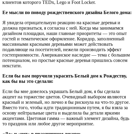
клиентов которого TEDx, Lego и Foot Locker.
Ее мысли по поводу рождественского дизайна Белого дома:
Я увидела отрицательную реакцию на красные деревья и
должна признаться, я согласна с ней. Когда мы занимаемся
дизайном площадки, наши главные приоритеты — это опыт
гостей и тематическое оформление. Коридор, заполненный
массивными красными деревьями может действовать
подавляюще на посетителей, нежели производить эффект
гостеприимности. Американское наследие — тема с большим
потенциалом, но простые красные деревья пришлись совсем
некстати.
Если бы вам поручили украсить Белый дом к Рождеству,
как бы вы это сделали:
Если бы мне довелось украшать Белый дом, я бы сделала
акцент на торжестве цветов. Очевидный выбором являются
красный и зеленый, но лично я бы рискнула на что-то другое.
Вместо того, чтобы идти традиционным путем, я бы взяла за
основу нейтральные цвета и выделила бы детали яркими
акцентами. Цветовая гамма — важный элемент дизайна, будь
то праздник или любое другое мероприятие.
«Да» и «нет» в праздничном декоре: