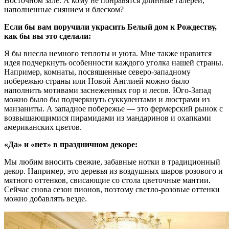
Восточном зале. А кому не понравятся длинные галереи,
наполненные сиянием и блеском?
Если бы вам поручили украсить Белый дом к Рождеству,
как бы вы это сделали:
Я бы внесла немного теплоты и уюта. Мне также нравится
идея подчеркнуть особенности каждого уголка нашей страны.
Например, комнаты, посвященные северо-западному
побережью страны или Новой Англией можно было
наполнить мотивами заснеженных гор и лесов. Юго-Запад
можно было бы подчеркнуть суккулентами и люстрами из
манзаниты. А западное побережье — это фермерский рынок с
возвышающимися пирамидами из мандаринов и охапками
американских цветов.
«Да» и «нет» в праздничном декоре:
Мы любим вносить свежие, забавные нотки в традиционный
декор. Например, это деревья из воздушных шаров розового и
мятного оттенков, свисающие со стола цветочные мантии.
Сейчас снова сезон пионов, поэтому светло-розовые оттенки
можно добавлять везде.