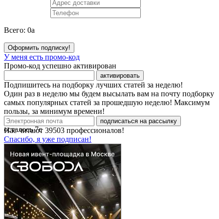
Всего:
0
a
Оформить подписку!
У меня есть промо-код
Промо-код успешно активирован
активировать
Подпишитесь на подборку лучших статей за неделю!
Один раз в неделю мы будем высылать вам на почту подборку
самых популярных статей за прошедшую неделю! Максимум
пользы, за минимум времени!
подписаться на рассылку
осталось
7
с
Нас читают
39503
профессионалов!
Спасибо, я уже подписан!