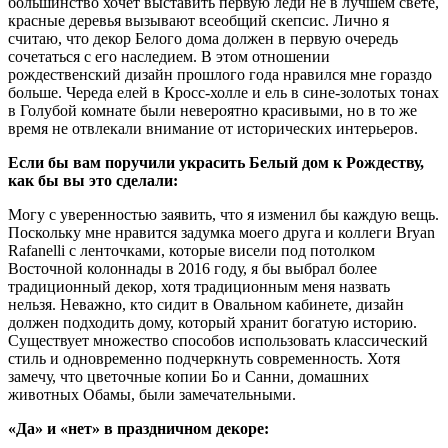
большинство хочет выставить первую леди не в лучшем свете,
красные деревья вызывают всеобщий скепсис. Лично я
считаю, что декор Белого дома должен в первую очередь
сочетаться с его наследием. В этом отношении
рождественский дизайн прошлого года нравился мне гораздо
больше. Череда елей в Кросс-холле и ель в сине-золотых тонах
в Голубой комнате были невероятно красивыми, но в то же
время не отвлекали внимание от исторических интерьеров.
Если бы вам поручили украсить Белый дом к Рождеству,
как бы вы это сделали:
Могу с уверенностью заявить, что я изменил бы каждую вещь.
Поскольку мне нравится задумка моего друга и коллеги Bryan
Rafanelli с ленточками, которые висели под потолком
Восточной колоннады в 2016 году, я бы выбрал более
традиционный декор, хотя традиционным меня назвать
нельзя. Неважно, кто сидит в Овальном кабинете, дизайн
должен подходить дому, который хранит богатую историю.
Существует множество способов использовать классический
стиль и одновременно подчеркнуть современность. Хотя
замечу, что цветочные копии Бо и Санни, домашних
животных Обамы, были замечательными.
«Да» и «нет» в праздничном декоре: