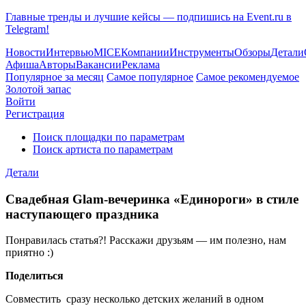
Главные тренды и лучшие кейсы — подпишись на Event.ru в
Telegram!
Новости
Интервью
MICE
Компании
Инструменты
Обзоры
Детали
Афиша
Авторы
Вакансии
Реклама
Популярное за месяц
Самое популярное
Самое рекомендуемое
Золотой запас
Войти
Регистрация
Поиск площадки по параметрам
Поиск артиста по параметрам
Детали
Свадебная Glam-вечеринка «Единороги» в стиле
наступающего праздника
Понравилась статья?! Расскажи друзьям — им полезно, нам
приятно :)
Поделиться
Совместить сразу несколько детских желаний в одном