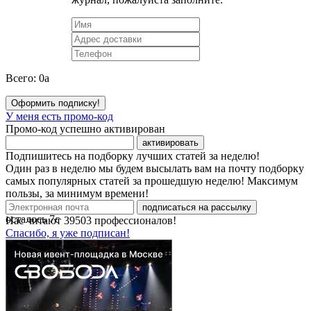
Всего:
0
a
Оформить подписку!
У меня есть промо-код
Промо-код успешно активирован
активировать
Подпишитесь на подборку лучших статей за неделю!
Один раз в неделю мы будем высылать вам на почту подборку
самых популярных статей за прошедшую неделю! Максимум
пользы, за минимум времени!
подписаться на рассылку
осталось
7
с
Нас читают
39503
профессионалов!
Спасибо, я уже подписан!