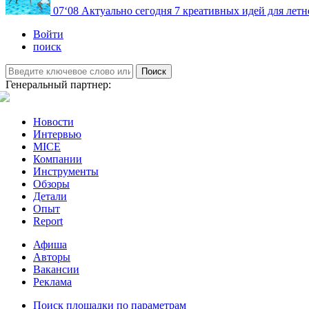
07
‘08
Актуально сегодня
7 креативных идей для летн
Войти
поиск
Поиск
Генеральный партнер:
Новости
Интервью
MICE
Компании
Инструменты
Обзоры
Детали
Опыт
Report
Афиша
Авторы
Вакансии
Реклама
Поиск площадки по параметрам