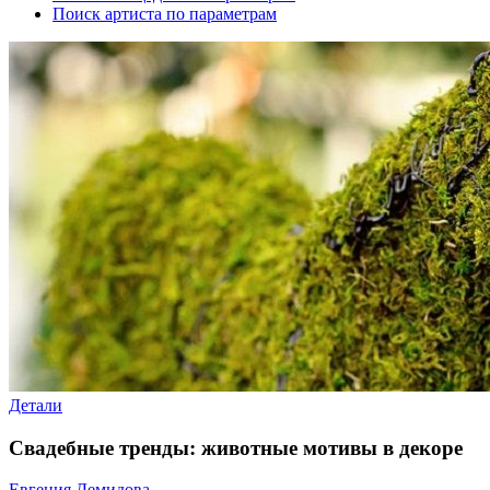
Поиск артиста по параметрам
Детали
Свадебные тренды: животные мотивы в декоре
Евгения Демидова