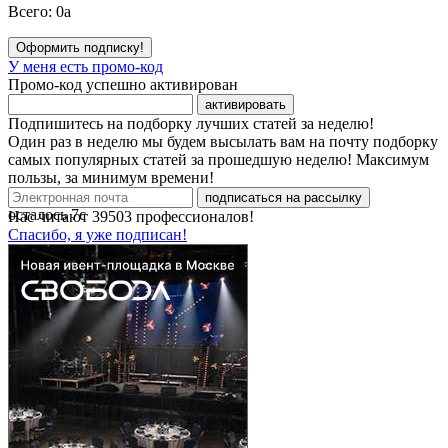
Всего:
0
a
Оформить подписку!
У меня есть промо-код
Промо-код успешно активирован
активировать
Подпишитесь на подборку лучших статей за неделю!
Один раз в неделю мы будем высылать вам на почту подборку
самых популярных статей за прошедшую неделю! Максимум
пользы, за минимум времени!
подписаться на рассылку
осталось
7
с
Нас читают
39503
профессионалов!
Спасибо, я уже подписан!