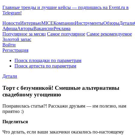
Главные тренды и лучшие кейсы — подпишись на Event.ru в
Telegram!
Новости
Интервью
MICE
Компании
Инструменты
Обзоры
Детали
Афиша
Авторы
Вакансии
Реклама
Популярное за месяц
Самое популярное
Самое рекомендуемое
Золотой запас
Войти
Регистрация
Поиск площадки по параметрам
Поиск артиста по параметрам
Детали
Торт с безуминкой! Смешные альтернативы
свадебному угощению
Понравилась статья?! Расскажи друзьям — им полезно, нам
приятно :)
Поделиться
Что делать, если ваши заказчики оказались по-настоящему