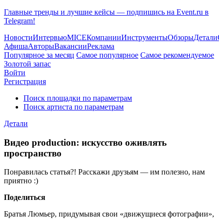
Главные тренды и лучшие кейсы — подпишись на Event.ru в
Telegram!
Новости
Интервью
MICE
Компании
Инструменты
Обзоры
Детали
Афиша
Авторы
Вакансии
Реклама
Популярное за месяц
Самое популярное
Самое рекомендуемое
Золотой запас
Войти
Регистрация
Поиск площадки по параметрам
Поиск артиста по параметрам
Детали
Видео production: искусство оживлять
пространство
Понравилась статья?! Расскажи друзьям — им полезно, нам
приятно :)
Поделиться
Братья Люмьер, придумывая свои «движущиеся фотографии»,