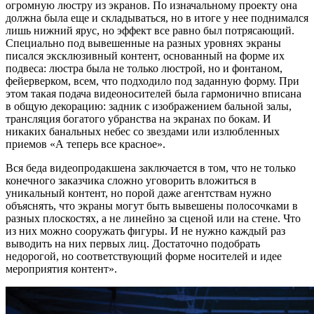
огромную люстру из экранов. По изначальному проекту она
должна была еще и складываться, но в итоге у нее поднимался
лишь нижний ярус, но эффект все равно был потрясающий.
Специально под вывешенные на разных уровнях экраны
писался эксклюзивный контент, основанный на форме их
подвеса: люстра была не только люстрой, но и фонтаном,
фейерверком, всем, что подходило под заданную форму. При
этом такая подача видеоносителей была гармонично вписана
в общую декорацию: задник с изображением бальной залы,
трансляция богатого убранства на экранах по бокам. И
никаких банальных небес со звездами или излюбленных
приемов «А теперь все красное».
Вся беда видеопродакшена заключается в том, что не только
конечного заказчика сложно уговорить вложиться в
уникальный контент, но порой даже агентствам нужно
объяснять, что экраны могут быть вывешены полосочками в
разных плоскостях, а не линейно за сценой или на стене. Что
из них можно сооружать фигуры. И не нужно каждый раз
выводить на них первых лиц. Достаточно подобрать
недорогой, но соответствующий форме носителей и идее
мероприятия контент».