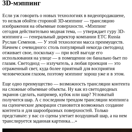
3D-мэппинг
Если уж говорить о новых технологиях в видеопродакшене,
то нельзя обойти стороной 3D-мэппинг — трансляцию
изображения на объемные поверхности. «Мэппинг
сегодня действительно модная тема, — утверждает гуру 3D-
мэппинга — генеральный директор компании ETC Russia
Руслан Семенов. — У этой технологии масса преимуществ.
Начнем с очевидного: столь популярный некогда светодиод
отживает свое, поскольку — при всей выгоде его
использования на улице — в помещении он банально бьет по
глазам. Светодиод — излучатель, а любая проекция — это
отраженный свет, куда более приятный для восприятия
человеческим глазом, поэтому мэппинг хорош уже и в этом.
Еще одно преимущество — возможность трансляции контента
на сложные объемные объекты. Ну как из светодиодных
экранов сделать, например, кубок или шар? Угловатый
получится шар. А с последним трендом трансляции мэппинга
на сценические декорации становится возможных создание
контента и для шарообразных поверхностей. Только
представьте: у вас со сцены улетает воздушный шар, а на нем
транслируется заданная картинка…»