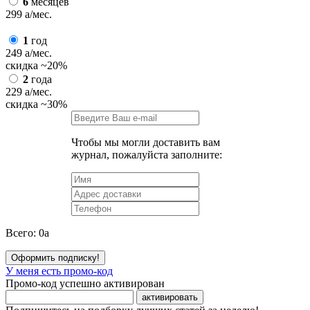
6
месяцев
299
a
/мес.
1
год
249
a
/мес.
скидка
~20%
2
года
229
a
/мес.
скидка
~30%
Чтобы мы могли доставить вам
журнал, пожалуйста заполните:
Всего:
0
a
Оформить подписку!
У меня есть промо-код
Промо-код успешно активирован
активировать