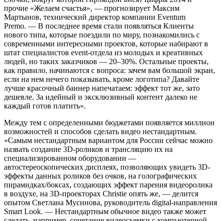
прочие «Желаем счастья», — прогнозирует Максим
Мартынов, технический директор компании Eventum
Premo. — В последнее время стали появляться Клиенты
нового типа, которые поездили по миру, познакомились с
современными интересными проектов, которые набирают в
штат специалистов event-отдела из молодых и креативных
людей, но таких заказчиков — 20–30%. Остальные проекты,
как правило, начинаются с вопроса: зачем вам большой экран,
если на нем нечего показывать, кроме логотипа? Давайте
лучше красочный баннер напечатаем: эффект тот же, зато
дешевле. За идейный и эксклюзивный контент далеко не
каждый готов платить».
Между тем с определенными бюджетами появляется миллион
возможностей и способов сделать видео нестандартным.
«Самым нестандартным вариантом для России сейчас можно
назвать создание 3D-роликов и трансляцию их на
специализированном оборудовании —
автостереоскопических дисплеях, позволяющих увидеть 3D-
эффекты данных роликов без очков, на голографических
пирамидках/боксах, создающих эффект парения видеоролика
в воздухе, на 3D-проекторах Christie опять же, — делится
опытом Светлана Мусинова, руководитель digital-направления
Smart Look. — Нестандартным обычное видео также может
сделать, например, сочетание видеосъемки с компьютерной