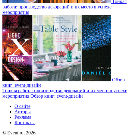
Тонкая
работа: производство декораций и их место в успехе
мероприятия
Обзор
книг: event-дизайн
Тонкая работа: производство декораций и их место в успехе
мероприятия
Обзор книг: event-дизайн
О сайте
Авторы
Реклама
Контакты
© Event.ru, 2026