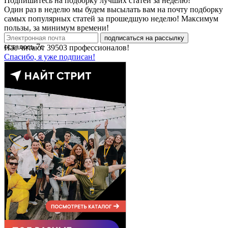
Подпишитесь на подборку лучших статей за неделю!
Один раз в неделю мы будем высылать вам на почту подборку
самых популярных статей за прошедшую неделю! Максимум
пользы, за минимум времени!
подписаться на рассылку
осталось
7
с
Нас читают
39503
профессионалов!
Спасибо, я уже подписан!