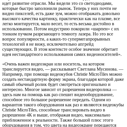
идет развитие отрасли. Мы видели это со светодиодами,
которые быстро заполонили рынок. Теперь у них почти не
видно пикселей, есть даже зум, можно отображать довольно
высокого качества картинку, практически как на плазме, все
легко монтируется, мало весит, то есть весьма достойно в
использовании. Потом индустрию покорили «шарпеи» с их
тонким пучком разрезающего темноту лазера. Но это все
вопрос популярности, а каких-то супермегапрорывных
технологий я не вижу, исключительно апгрейд
существующих. В этом контексте особое значение обретает
идея нестандартного использования самих видеоносителей».
«Очень важен видеоэкран или носитель, на котором
транслируется видео, — рассказывает Светлана Мусинова. —
Например, при помощи видеокубов Christie MicroTiles можно
создать нестандартную форму экрана, благодаря которой даже
самый обычный ролик будет смотреться оригинально и
интересно. Многое зависит от разрешения видеоролика —
здесь нам на помощь как раз спешит видеооборудование,
способное это большое разрешение передать. Одним из
вариантов такого оборудования как раз и являются видеокубы
Christie MicroTiles, способные транслировать видео в
разрешении 4К и выше, отображая видео, максимально
приближенное к реальности. Также большой плюс этого
оборудования в том, что цвета на видеоэкране передаются