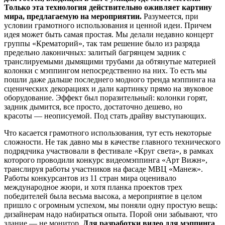
Только эта технология действительно оживляет картину
мира, предлагаемую на мероприятии.
Разумеется, при
условии грамотного использования и ценной идеи. Причем
идея может быть самая простая. Мы делали недавно концерт
группы «Крематорий», так там решение было из разряда
предельно лаконичных: залитый багрянцем задник с
транслируемыми дымящими трубами да обтянутые материей
колонки с мэппингом непосредственно на них. То есть мы
пошли даже дальше последнего модного тренда мэппинга на
сценических декорациях и дали картинку прямо на звуковое
оборудование. Эффект был поразительный: колонки горят,
задник дымится, все просто, достаточно дешево, но
красоты — неописуемой. Под стать драйву выступающих.
Что касается грамотного использования, тут есть некоторые
сложности. Не так давно мы в качестве главного технического
подрядчика участвовали в фестивале «Круг света», в рамках
которого проводили конкурс видеомэппинга «Арт Вижн»,
транслируя работы участников на фасаде МВЦ «Манеж».
Работы конкурсантов из 11 стран мира оценивало
международное жюри, и хотя планка проектов трех
победителей была весьма высока, а мероприятие в целом
пришло с огромным успехом, мы поняли одну простую вещь:
дизайнерам надо набираться опыта. Порой они забывают, что
здание — не монитор.
Для разработки видео для мэппинга