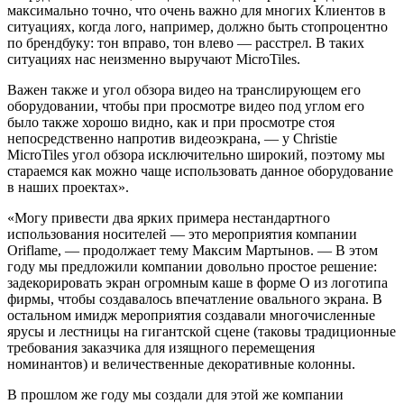
максимально точно, что очень важно для многих Клиентов в
ситуациях, когда лого, например, должно быть стопроцентно
по брендбуку: тон вправо, тон влево — расстрел. В таких
ситуациях нас неизменно выручают MicroTiles.
Важен также и угол обзора видео на транслирующем его
оборудовании, чтобы при просмотре видео под углом его
было также хорошо видно, как и при просмотре стоя
непосредственно напротив видеоэкрана, — у Christie
MicroTiles угол обзора исключительно широкий, поэтому мы
стараемся как можно чаще использовать данное оборудование
в наших проектах».
«Могу привести два ярких примера нестандартного
использования носителей — это мероприятия компании
Oriflame, — продолжает тему Максим Мартынов. — В этом
году мы предложили компании довольно простое решение:
задекорировать экран огромным каше в форме О из логотипа
фирмы, чтобы создавалось впечатление овального экрана. В
остальном имидж мероприятия создавали многочисленные
ярусы и лестницы на гигантской сцене (таковы традиционные
требования заказчика для изящного перемещения
номинантов) и величественные декоративные колонны.
В прошлом же году мы создали для этой же компании