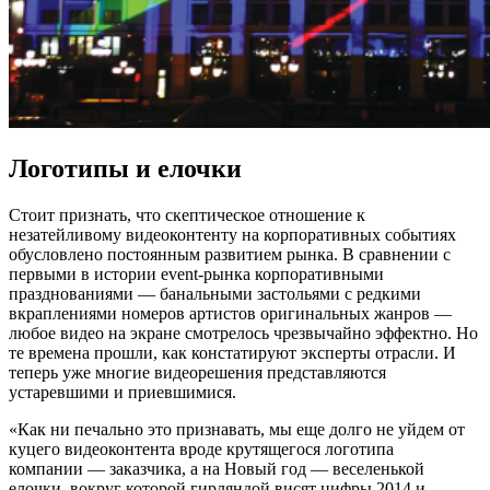
Логотипы и елочки
Стоит признать, что скептическое отношение к
незатейливому видеоконтенту на корпоративных событиях
обусловлено постоянным развитием рынка. В сравнении с
первыми в истории event‑рынка корпоративными
празднованиями — банальными застольями с редкими
вкраплениями номеров артистов оригинальных жанров —
любое видео на экране смотрелось чрезвычайно эффектно. Но
те времена прошли, как констатируют эксперты отрасли. И
теперь уже многие видеорешения представляются
устаревшими и приевшимися.
«Как ни печально это признавать, мы еще долго не уйдем от
куцего видеоконтента вроде крутящегося логотипа
компании — заказчика, а на Новый год — веселенькой
елочки, вокруг которой гирляндой висят цифры 2014 и