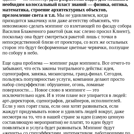
необходим колоссальный пласт знаний — физика, оптика,
математика, строение архитектурных объектов,
преломление света и т.п.
Мы не удивляемся, когда
приходится заказчику или даже агентству объяснять, что
невозможно сделать мэппинг со взлетающей по фасаду собора
Василия Блаженного ракетой (как нас слезно просил Клиент),
поскольку она будет смотреться ракетой лишь с точки в
непосредственной близи от проектора, со всех же остальных
сторон это будут бесформенные цветные червячки, ползущие
по собору в небо.
Еще одна проблема — мэппинг ради мэппинга. Все отчего-то
забывают, что есть законы театрального действа: идея,
сценография, завязка, мизансцены, гранд-финал. Сегодня,
пользуясь популярностью услуги, компании делают просто
набор спецэффектов: обрушение, огонь, ломаные
поверхности… Новое слово в мэппинге — это
исключительно идея. И в этом плане все упирается в людей:
арт-директоров, сценографов, дизайнеров, исполнителей.
Если у них горят глаза, если они хотят развиваться, если
жаждут придумывать новое и удивлять людей вокруг, даже
несмотря на то, что в нашей стране за идеи (самую ценную
составляющую мероприятия) не платят, то идеи будут
появляться и услуга будет развиваться. Мэппинг будут
«женить» со спецэффектами, интерактивом, работающими по