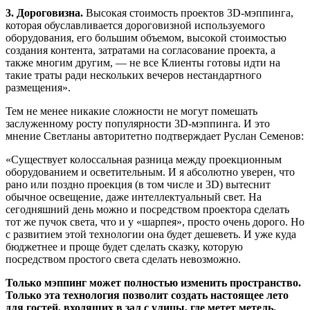
3. Дороговизна.
Высокая стоимость проектов 3D-мэппинга,
которая обуславливается дороговизной используемого
оборудования, его большим объемом, высокой стоимостью
создания контента, затратами на согласование проекта, а
также многим другим, — не все Клиенты готовы идти на
такие траты ради нескольких вечеров нестандартного
размещения».
Тем не менее никакие сложности не могут помешать
заслуженному росту популярности 3D-мэппинга. И это
мнение Светланы авторитетно подтверждает Руслан Семенов:
«Существует колоссальная разница между проекционным
оборудованием и осветительным. И я абсолютно уверен, что
рано или поздно проекция (в том числе и 3D) вытеснит
обычное освещение, даже интеллектуальный свет. На
сегодняшний день можно и посредством проектора сделать
тот же пучок света, что и у «шарпея», просто очень дорого. Но
с развитием этой технологии она будет дешеветь. И уже куда
бюджетнее и проще будет сделать сказку, которую
посредством простого света сделать невозможно.
Только мэппинг может полностью изменить пространство.
Только эта технология позволит создать настоящее лето
для гостей, входящих в зал с улицы, где метет метель.