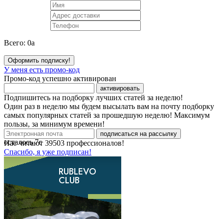
Всего:
0
a
Оформить подписку!
У меня есть промо-код
Промо-код успешно активирован
активировать
Подпишитесь на подборку лучших статей за неделю!
Один раз в неделю мы будем высылать вам на почту подборку
самых популярных статей за прошедшую неделю! Максимум
пользы, за минимум времени!
подписаться на рассылку
осталось
7
с
Нас читают
39503
профессионалов!
Спасибо, я уже подписан!