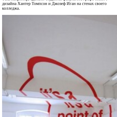
дизайна Хантер Томпсон и Джозеф Иган на стенах своего
колледжа.