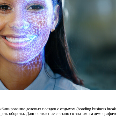
мбинирование деловых поездок с отдыхом (bonding business brea
абирать обороты. Данное явление связано со значимым демограф