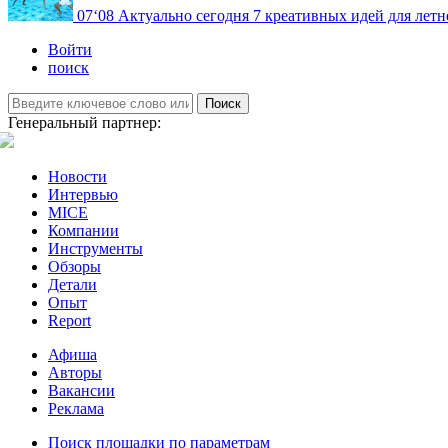
07
‘08
Актуально сегодня
7 креативных идей для летн
Войти
поиск
Поиск
Генеральный партнер:
Новости
Интервью
MICE
Компании
Инструменты
Обзоры
Детали
Опыт
Report
Афиша
Авторы
Вакансии
Реклама
Поиск площадки по параметрам