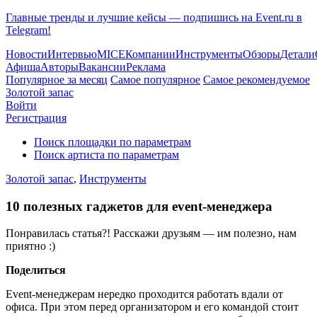
Главные тренды и лучшие кейсы — подпишись на Event.ru в
Telegram!
Новости
Интервью
MICE
Компании
Инструменты
Обзоры
Детали
Афиша
Авторы
Вакансии
Реклама
Популярное за месяц
Самое популярное
Самое рекомендуемое
Золотой запас
Войти
Регистрация
Поиск площадки по параметрам
Поиск артиста по параметрам
Золотой запас
,
Инструменты
10 полезных гаджетов для event-менеджера
Понравилась статья?! Расскажи друзьям — им полезно, нам
приятно :)
Поделиться
Еvent-менеджерам нередко проходится работать вдали от
офиса. При этом перед организатором и его командой стоит