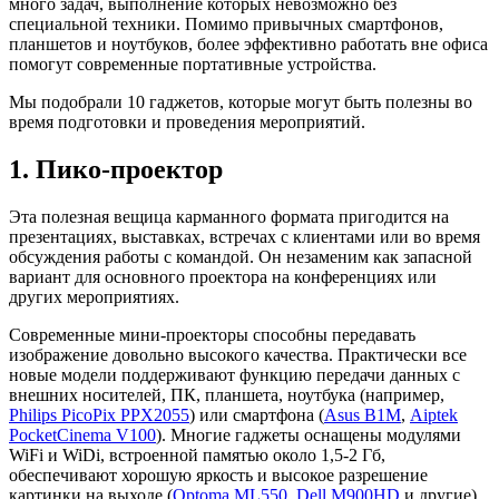
много задач, выполнение которых невозможно без
специальной техники. Помимо привычных смартфонов,
планшетов и ноутбуков, более эффективно работать вне офиса
помогут современные портативные устройства.
Мы подобрали 10 гаджетов, которые могут быть полезны во
время подготовки и проведения мероприятий.
1. Пико-проектор
Эта полезная вещица карманного формата пригодится на
презентациях, выставках, встречах с клиентами или во время
обсуждения работы с командой. Он незаменим как запасной
вариант для основного проектора на конференциях или
других мероприятиях.
Современные мини-проекторы способны передавать
изображение довольно высокого качества. Практически все
новые модели поддерживают функцию передачи данных с
внешних носителей, ПК, планшета, ноутбука (например,
Philips PicoPix PPX2055
) или смартфона (
Asus B1M
,
Aiptek
PocketCinema V100
). Многие гаджеты оснащены модулями
WiFi и WiDi, встроенной памятью около 1,5-2 Гб,
обеспечивают хорошую яркость и высокое разрешение
картинки на выходе (
Optoma ML550
,
Dell M900HD
и другие).