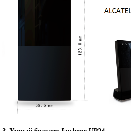
3. Умный браслет Jawbone UP24