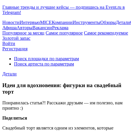
Главные тренды и лучшие кейсы — подпишись на Event.ru в
Telegram!
Новости
Интервью
MICE
Компании
Инструменты
Обзоры
Детали
Афиша
Авторы
Вакансии
Реклама
Популярное за месяц
Самое популярное
Самое рекомендуемое
Золотой запас
Войти
Регистрация
Поиск площадки по параметрам
Поиск артиста по параметрам
Детали
Идеи для вдохновения: фигурки на свадебный
торт
Понравилась статья?! Расскажи друзьям — им полезно, нам
приятно :)
Поделиться
Свадебный торт является одним из элементов, которые