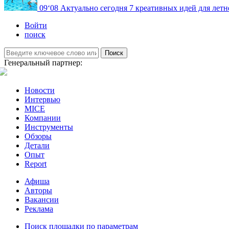
09
‘08
Актуально сегодня
7 креативных идей для летн
Войти
поиск
Поиск
Генеральный партнер:
Новости
Интервью
MICE
Компании
Инструменты
Обзоры
Детали
Опыт
Report
Афиша
Авторы
Вакансии
Реклама
Поиск площадки по параметрам