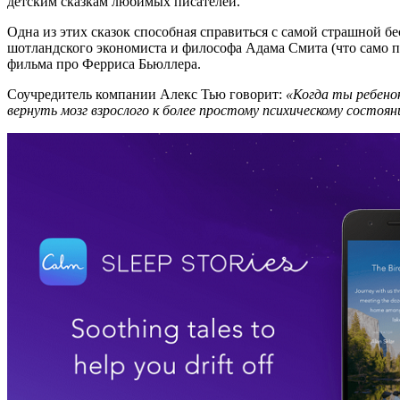
детским сказкам любимых писателей.
Одна из этих сказок способная справиться с самой страшной бе
шотландского экономиста и философа Адама Смита (что само п
фильма про Ферриса Бьюллера.
Соучредитель компании Алекс Тью говорит:
«Когда ты ребенок,
вернуть мозг взрослого к более простому психическому состоян