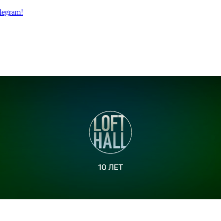
legram!