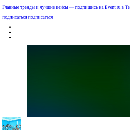
Главные тренды и лучшие кейсы — подпишись на Event.ru в Te
подписаться
подписаться