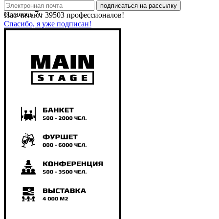
подписаться на рассылку
осталось
7
с
Нас читают
39503
профессионалов!
Спасибо, я уже подписан!