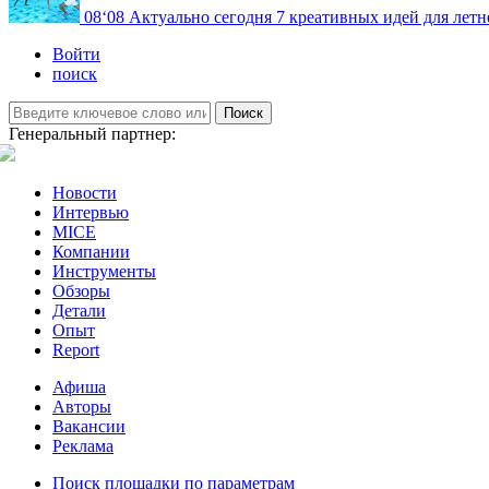
08
‘08
Актуально сегодня
7 креативных идей для летн
Войти
поиск
Поиск
Генеральный партнер:
Новости
Интервью
MICE
Компании
Инструменты
Обзоры
Детали
Опыт
Report
Афиша
Авторы
Вакансии
Реклама
Поиск площадки по параметрам