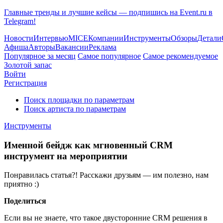
Главные тренды и лучшие кейсы — подпишись на Event.ru в
Telegram!
Новости
Интервью
MICE
Компании
Инструменты
Обзоры
Детали
Афиша
Авторы
Вакансии
Реклама
Популярное за месяц
Самое популярное
Самое рекомендуемое
Золотой запас
Войти
Регистрация
Поиск площадки по параметрам
Поиск артиста по параметрам
Инструменты
Именной бейдж как мгновенный СRM
инструмент на мероприятии
Понравилась статья?! Расскажи друзьям — им полезно, нам
приятно :)
Поделиться
Если вы не знаете, что такое двусторонние CRM решения в