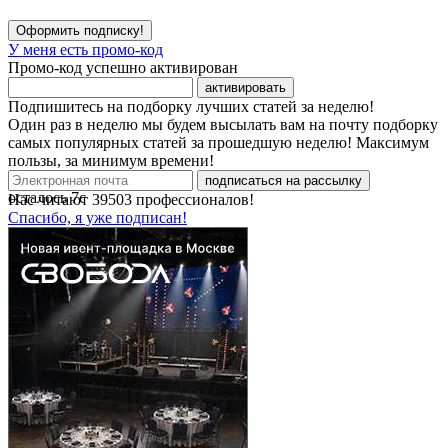
Оформить подписку!
У меня есть промо-код
Промо-код успешно активирован
активировать
Подпишитесь на подборку лучших статей за неделю!
Один раз в неделю мы будем высылать вам на почту подборку
самых популярных статей за прошедшую неделю! Максимум
пользы, за минимум времени!
подписаться на рассылку
осталось
7
с
Нас читают
39503
профессионалов!
Спасибо, я уже подписан!