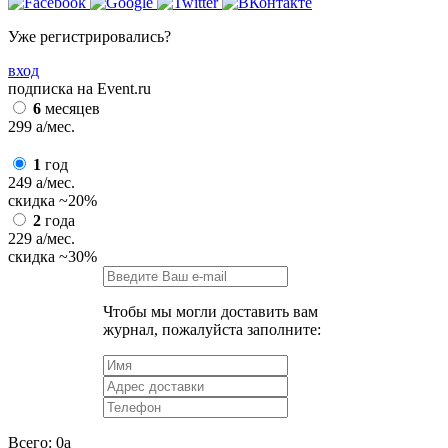
Уже регистрировались?
вход
подписка на Event.ru
6
месяцев
299
a
/мес.
1
год
249
a
/мес.
скидка
~20%
2
года
229
a
/мес.
скидка
~30%
Чтобы мы могли доставить вам
журнал, пожалуйста заполните:
Всего:
0
a