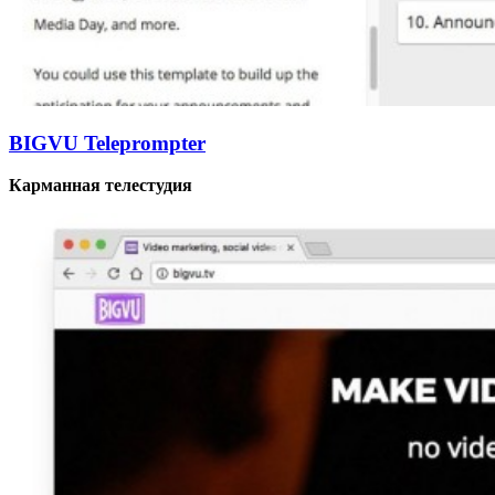
BIGVU Teleprompter
Карманная телестудия