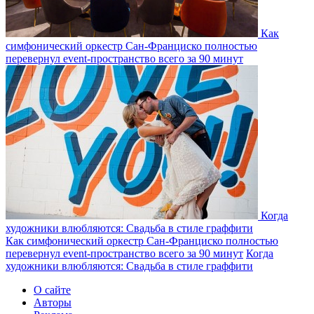
Как
симфонический оркестр Сан-Франциско полностью
перевернул event-пространство всего за 90 минут
Когда
художники влюбляются: Свадьба в стиле граффити
Как симфонический оркестр Сан-Франциско полностью
перевернул event-пространство всего за 90 минут
Когда
художники влюбляются: Свадьба в стиле граффити
О сайте
Авторы