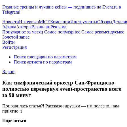
Главные тренды и лучшие кейсы — подпишись на Event.ru в
Telegram!
Новости
Интервью
MICE
Компании
Инструменты
Обзоры
Детали
Афиша
Авторы
Вакансии
Реклама
Популярное за месяц
Самое популярное
Самое рекомендуемое
Золотой запас
Войти
Регистрация
Поиск площадки по параметрам
Поиск артиста по параметрам
Report
Как симфонический оркестр Сан-Франциско
полностью перевернул event-пространство всего
за 90 минут
Понравилась статья?! Расскажи друзьям — им полезно, нам
приятно :)
Поделиться