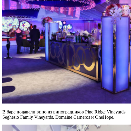
В баре подавали вино из виноградников Pine Ridge Vineyards,
Seghesio Family Vineyards, Domaine Carneros и OneHope.