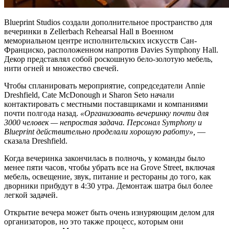
Blueprint Studios создали дополнительное пространство для
вечеринки в Zellerbach Rehearsal Hall в Военном
мемориальном центре исполнительских искусств Сан-
Франциско, расположенном напротив Davies Symphony Hall.
Декор представлял собой роскошную бело-золотую мебель,
нити огней и множество свечей.
Чтобы спланировать мероприятие, сопредседатели Annie
Dreshfield, Cate McDonough и Sharon Seto начали
контактировать с местными поставщиками и компаниями
почти полгода назад.
«Организовать вечеринку почти для
3000 человек — непростая задача. Персонал Symphony и
Blueprint действительно проделали хорошую работу»,
—
сказала Dreshfield.
Когда вечеринка закончилась в полночь, у команды было
менее пяти часов, чтобы убрать все на Grove Street, включая
мебель, освещение, звук, питание и рестораны до того, как
дворники прибудут в 4:30 утра. Демонтаж шатра был более
легкой задачей.
Открытие вечера может быть очень изнуряющим делом для
организаторов, но это также процесс, которым они