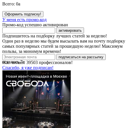
Всего:
0
a
Оформить подписку!
У меня есть промо-код
Промо-код успешно активирован
активировать
Подпишитесь на подборку лучших статей за неделю!
Один раз в неделю мы будем высылать вам на почту подборку
самых популярных статей за прошедшую неделю! Максимум
пользы, за минимум времени!
подписаться на рассылку
осталось
7
с
Нас читают
39503
профессионалов!
Спасибо, я уже подписан!