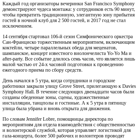
Каждый год организаторы вечеринки San Francisco Symphony
демонстрируют чудеса монтажа: у сотрудников есть 90 минут,
чтобы превратить традиционную, элегантную зону прибытия
гостей в ночной клуб для 2 500 гостей, и 2017 год не стал
исключением.
14 сентября стартовал 106-й сезон Симфонического оркестра
Сан-Франциско торжественным мероприятием, включающим
коктейли, четыре параллельных обеда для меценатов,
шампанское, концерт известного виолончелиста Yo-Yo Ma и
after-party. Все событие длилось семь часов, что является лишь
малой частью от 24-х часовой подготовки к проведению
ежегодного приема по сбору средств.
День начался в 5 утра, когда сотрудники и городские
работники закрыли улицу Grove Street, прилегающую к Davies
Symphony Hall. В течение следующих двенадцати часов были
созданы обеденные зоны, сцены, художественные
инсталляции, танцполы и гостиные. А к 5 утра в пятницу
улица была убрана и вновь открыта для движения.
По словам Jennifer Lobre, помощницы директора по
мероприятиям для отдела взаимодействия с общественностью
и волонтерской службой, которая управляет логистикой для
гала-концерта, более 500 рабочих и волонтеров проводят