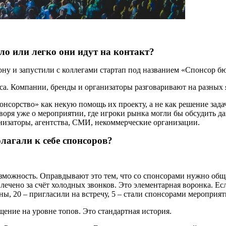
ло или легко они идут на контакт?
рону и запустили с коллегами стартап под названием «Спонсор б
иса. Компании, бренды и организаторы разговаривают на разных 
сорство» как некую помощь их проекту, а не как решение задачи
воря уже о мероприятии, где игроки рынка могли бы обсудить д
анизаторы, агентства, СМИ, некоммерческие организации.
агали к себе спонсоров?
зможность. Оправдывают это тем, что со спонсорами нужно обща
ечено за счёт холодных звонков. Это элементарная воронка. Есл
аны, 20 – пригласили на встречу, 5 – стали спонсорами мероприят
щение на уровне топов. Это стандартная история.