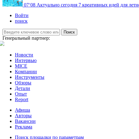
07
‘08
Актуально сегодня
7 креативных идей для летн
Войти
поиск
Поиск
Генеральный партнер:
Новости
Интервью
MICE
Компании
Инструменты
Обзоры
Детали
Опыт
Report
Афиша
Авторы
Вакансии
Реклама
Поиск площадки по параметрам