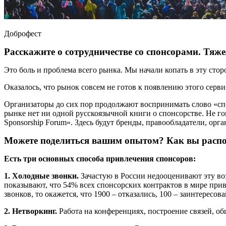
Доброфест
Расскажите о сотрудничестве со спонсорами. Тяже
Это боль и проблема всего рынка. Мы начали копать в эту сто
Оказалось, что рынок совсем не готов к появлению этого серв
Организаторы до сих пор продолжают воспринимать слово «спон
рынке нет ни одной русскоязычной книги о спонсорстве. Не го
Sponsorship Forum». Здесь будут бренды, правообладатели, орг
Можете поделиться вашим опытом? Как вы распол
Есть три основных способа привлечения спонсоров:
1. Холодные звонки.
Зачастую в России недооценивают эту во
показывают, что 54% всех спонсорских контрактов в мире привл
звонков, то окажется, что 1900 – отказались, 100 – заинтересов
2. Нетворкинг.
Работа на конференциях, построение связей, об