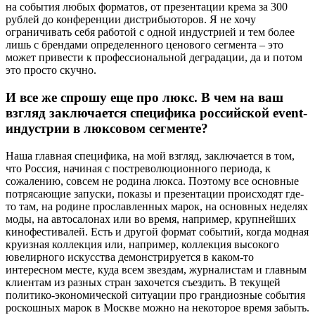
на события любых форматов, от презентации крема за 300
рублей до конференции дистрибьюторов. Я не хочу
ограничивать себя работой с одной индустрией и тем более
лишь с брендами определенного ценового сегмента – это
может привести к профессиональной деградации, да и потом
это просто скучно.
И все же спрошу еще про люкс. В чем на ваш
взгляд заключается специфика российской event-
индустрии в люксовом сегменте?
Наша главная специфика, на мой взгляд, заключается в том,
что Россия, начиная с постреволюционного периода, к
сожалению, совсем не родина люкса. Поэтому все основные
потрясающие запуски, показы и презентации происходят где-
то там, на родине прославленных марок, на основных неделях
моды, на автосалонах или во время, например, крупнейших
кинофестивалей. Есть и другой формат событий, когда модная
круизная коллекция или, например, коллекция высокого
ювелирного искусства демонстрируется в каком-то
интересном месте, куда всем звездам, журналистам и главным
клиентам из разных стран захочется съездить. В текущей
политико-экономической ситуации про грандиозные события
роскошных марок в Москве можно на некоторое время забыть.