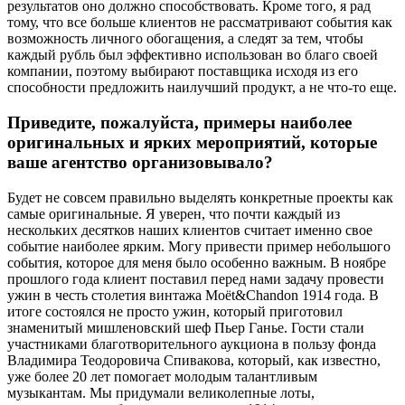
результатов оно должно способствовать. Кроме того, я рад
тому, что все больше клиентов не рассматривают события как
возможность личного обогащения, а следят за тем, чтобы
каждый рубль был эффективно использован во благо своей
компании, поэтому выбирают поставщика исходя из его
способности предложить наилучший продукт, а не что-то еще.
Приведите, пожалуйста, примеры наиболее
оригинальных и ярких мероприятий, которые
ваше агентство организовывало?
Будет не совсем правильно выделять конкретные проекты как
самые оригинальные. Я уверен, что почти каждый из
нескольких десятков наших клиентов считает именно свое
событие наиболее ярким. Могу привести пример небольшого
события, которое для меня было особенно важным. В ноябре
прошлого года клиент поставил перед нами задачу провести
ужин в честь столетия винтажа Moёt&Chandon 1914 года. В
итоге состоялся не просто ужин, который приготовил
знаменитый мишленовский шеф Пьер Ганье. Гости стали
участниками благотворительного аукциона в пользу фонда
Владимира Теодоровича Спивакова, который, как известно,
уже более 20 лет помогает молодым талантливым
музыкантам. Мы придумали великолепные лоты,