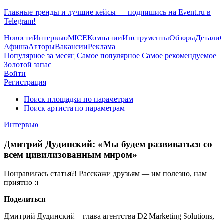
Главные тренды и лучшие кейсы — подпишись на Event.ru в
Telegram!
Новости
Интервью
MICE
Компании
Инструменты
Обзоры
Детали
Афиша
Авторы
Вакансии
Реклама
Популярное за месяц
Самое популярное
Самое рекомендуемое
Золотой запас
Войти
Регистрация
Поиск площадки по параметрам
Поиск артиста по параметрам
Интервью
Дмитрий Дудинский: «Мы будем развиваться со
всем цивилизованным миром»
Понравилась статья?! Расскажи друзьям — им полезно, нам
приятно :)
Поделиться
Дмитрий Дудинский – глава агентства D2 Marketing Solutions,