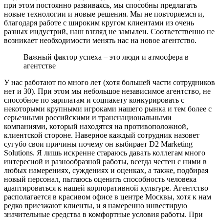
при этом постоянно развиваясь, мы способны предлагать
новые технологии и новые решения. Мы не повторяемся и,
благодаря работе с широким кругом клиентами из очень
разных индустрий, наш взгляд не замылен. Соответственно не
возникает необходимости менять нас на новое агентство.
Важный фактор успеха – это люди и атмосфера в
агентстве
У нас работают по много лет (хотя большей части сотрудников
нет и 30). При этом мы небольшое независимое агентство, не
способное по зарплатам и соцпакету конкурировать с
некоторыми крупными игроками нашего рынка и тем более с
серьезными российскими и транснациональными
компаниями, который находятся на противоположной,
клиентской стороне. Наверное каждый сотрудник назовет
сугубо свои причины почему он выбирает D2 Marketing
Solutions. Я лишь искренне стараюсь давать коллегам много
интересной и разнообразной работы, всегда честен с ними в
любых намерениях, суждениях и оценках, а также, подбирая
новый персонал, пытаюсь оценить способность человека
адаптироваться к нашей корпоративной культуре. Агентство
располагается в красивом офисе в центре Москвы, хотя к нам
редко приезжают клиенты, и я намеренно инвестирую
значительные средства в комфортные условия работы. При