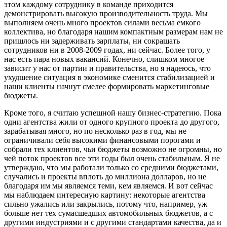
этом каждому сотруднику в команде приходится
демонстрировать высокую производительность труда. Мы
выполняем очень много проектов силами весьма емкого
коллектива, но благодаря нашим компактным размерам нам не
пришлось ни задерживать зарплаты, ни сокращать
сотрудников ни в 2008-2009 годах, ни сейчас. Более того, у
нас есть пара новых вакансий. Конечно, слишком многое
зависит у нас от партии и правительства, но я надеюсь, что
ухудшение ситуация в экономике сменится стабилизацией и
наши клиенты начнут смелее формировать маркетинговые
бюджеты.
Кроме того, я считаю успешной нашу бизнес-стратегию. Пока
одни агентства жили от одного крупного проекта до другого,
зарабатывая много, но по несколько раз в год, мы не
ограничивали себя высокими финансовыми порогами и
собрали тех клиентов, чьи бюджеты возможно не огромны, но
чей поток проектов все эти годы был очень стабильным. Я не
утверждаю, что мы работали только со средними бюджетами,
случались и проекты вплоть до миллиона долларов, но не
благодаря им мы являемся теми, кем являемся. И вот сейчас
мы наблюдаем интересную картину: некоторые агентства
сильно ужались или закрылись, потому что, например, уж
больше нет тех сумасшедших автомобильных бюджетов, а с
другими индустриями и с другими стандартами качества, да и