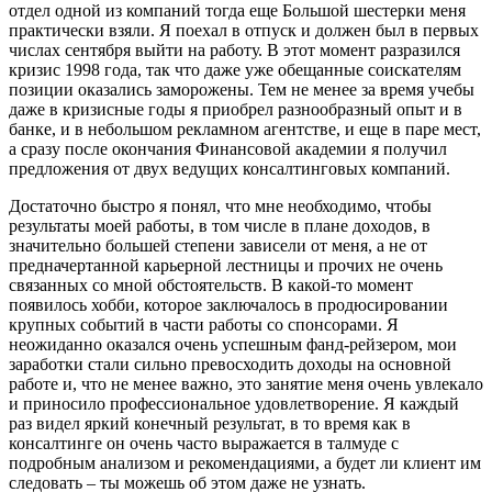
отдел одной из компаний тогда еще Большой шестерки меня
практически взяли. Я поехал в отпуск и должен был в первых
числах сентября выйти на работу. В этот момент разразился
кризис 1998 года, так что даже уже обещанные соискателям
позиции оказались заморожены. Тем не менее за время учебы
даже в кризисные годы я приобрел разнообразный опыт и в
банке, и в небольшом рекламном агентстве, и еще в паре мест,
а сразу после окончания Финансовой академии я получил
предложения от двух ведущих консалтинговых компаний.
Достаточно быстро я понял, что мне необходимо, чтобы
результаты моей работы, в том числе в плане доходов, в
значительно большей степени зависели от меня, а не от
предначертанной карьерной лестницы и прочих не очень
связанных со мной обстоятельств. В какой-то момент
появилось хобби, которое заключалось в продюсировании
крупных событий в части работы со спонсорами. Я
неожиданно оказался очень успешным фанд-рейзером, мои
заработки стали сильно превосходить доходы на основной
работе и, что не менее важно, это занятие меня очень увлекало
и приносило профессиональное удовлетворение. Я каждый
раз видел яркий конечный результат, в то время как в
консалтинге он очень часто выражается в талмуде с
подробным анализом и рекомендациями, а будет ли клиент им
следовать – ты можешь об этом даже не узнать.