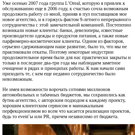
Уже осенью 2007 года группа L’Oreal, которую я привлек к
обслуживанию еще в 2006 году, к счастью сочла возможным
продолжить работу со мной, приняв в пул поставщиков мое
новое агентство, и я горжусь фактом 9-летнего непрерывного
сотрудничества с этой замечательной компанией. Постепенно
возникали новые клиенты: банки, девелоперы, известные
производители одежды и продуктов питания, а также новые
парфюмерно-косметические клиенты. Одним из факторов,
серьезно сдерживающим наше развитие, было то, что мы не
практиковали откаты. Поэтому некоторые индустрии
продолжительное время были для нас практически закрыты и
только в последние два-три года мы наблюдаем заметное
очищение в рядах и принципах работы. К нам начали сами
приходить те, с кем еще недавно сотрудничество было
невозможным.
Не имея возможности ворочать сотнями миллионов
автомобильных и табачных бюджетов, мы сохранились как
бутик-агентство, с авторским подходом к каждому проекту,
хорошим клиентским сервисом и маниакальным
перфекционизмом во всем что касается реализации проектов,
будь то event`ы или PR, причем независимо от бюджета.