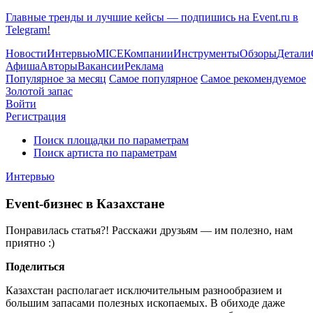
Главные тренды и лучшие кейсы — подпишись на Event.ru в
Telegram!
Новости
Интервью
MICE
Компании
Инструменты
Обзоры
Детали
Афиша
Авторы
Вакансии
Реклама
Популярное за месяц
Самое популярное
Самое рекомендуемое
Золотой запас
Войти
Регистрация
Поиск площадки по параметрам
Поиск артиста по параметрам
Интервью
Event-бизнес в Казахстане
Понравилась статья?! Расскажи друзьям — им полезно, нам
приятно :)
Поделиться
Казахстан располагает исключительным разнообразием и
большим запасами полезных ископаемых. В обиходе даже