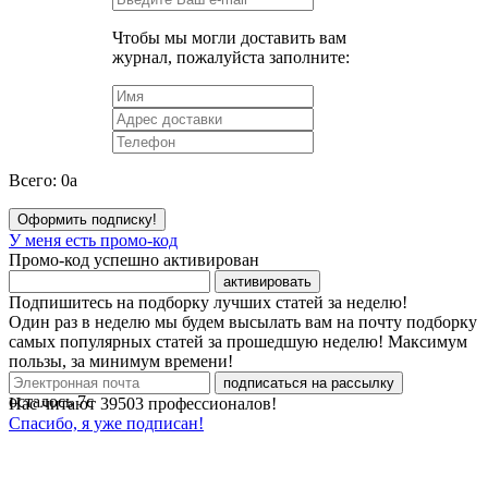
Чтобы мы могли доставить вам
журнал, пожалуйста заполните:
Всего:
0
a
Оформить подписку!
У меня есть промо-код
Промо-код успешно активирован
активировать
Подпишитесь на подборку лучших статей за неделю!
Один раз в неделю мы будем высылать вам на почту подборку
самых популярных статей за прошедшую неделю! Максимум
пользы, за минимум времени!
подписаться на рассылку
осталось
7
с
Нас читают
39503
профессионалов!
Спасибо, я уже подписан!