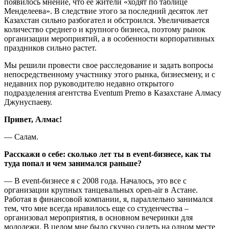
появилось мнение, что ее жители «ходят по таблице
Менделеева». В следствие этого за последний десяток лет
Казахстан сильно разбогател и обстроился. Увеличивается
количество среднего и крупного бизнеса, поэтому рынок
организации мероприятий, а в особенности корпоративных
праздников сильно растет.
Мы решили провести свое расследование и задать вопросы
непосредственному участнику этого рынка, бизнесмену, и с
недавних пор руководителю недавно открытого
подразделения агентства Eventum Premo в Казахстане Алмасу
Джунуспаеву.
Привет, Алмас!
— Салам.
Расскажи о себе: сколько лет ты в
event-бизнесе, как ты
туда попал и чем занимался раньше?
— В event-бизнесе я с 2008 года. Началось, это все с
организации крупных танцевальных open-air в Астане.
Работая в финансовой компании, я, параллельно занимался
тем, что мне всегда нравилось еще со студенчества –
организовал мероприятия, в основном вечеринки для
молодежи. В целом мне было скучно сидеть на одном месте