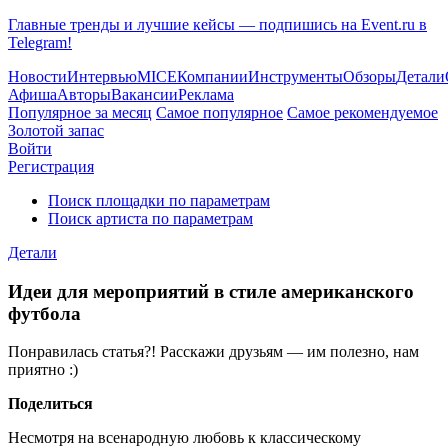
Главные тренды и лучшие кейсы — подпишись на Event.ru в
Telegram!
Новости
Интервью
MICE
Компании
Инструменты
Обзоры
Детали
Афиша
Авторы
Вакансии
Реклама
Популярное за месяц
Самое популярное
Самое рекомендуемое
Золотой запас
Войти
Регистрация
Поиск площадки по параметрам
Поиск артиста по параметрам
Детали
Идеи для мероприятий в стиле американского
футбола
Понравилась статья?! Расскажи друзьям — им полезно, нам
приятно :)
Поделиться
Несмотря на всенародную любовь к классическому