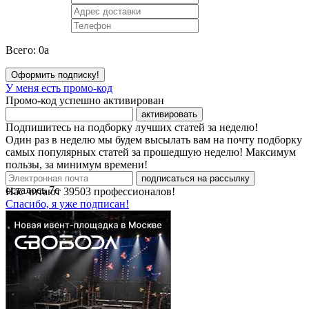
Всего:
0
a
Оформить подписку!
У меня есть промо-код
Промо-код успешно активирован
активировать
Подпишитесь на подборку лучших статей за неделю!
Один раз в неделю мы будем высылать вам на почту подборку
самых популярных статей за прошедшую неделю! Максимум
пользы, за минимум времени!
подписаться на рассылку
осталось
7
с
Нас читают
39503
профессионалов!
Спасибо, я уже подписан!