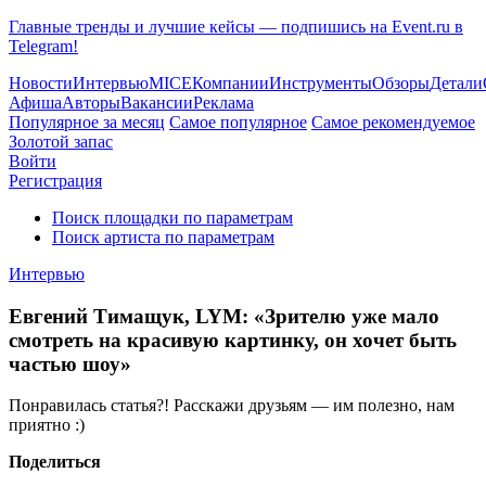
Главные тренды и лучшие кейсы — подпишись на Event.ru в
Telegram!
Новости
Интервью
MICE
Компании
Инструменты
Обзоры
Детали
Афиша
Авторы
Вакансии
Реклама
Популярное за месяц
Самое популярное
Самое рекомендуемое
Золотой запас
Войти
Регистрация
Поиск площадки по параметрам
Поиск артиста по параметрам
Интервью
Евгений Тимащук, LYM: «Зрителю уже мало
смотреть на красивую картинку, он хочет быть
частью шоу»
Понравилась статья?! Расскажи друзьям — им полезно, нам
приятно :)
Поделиться