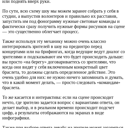
или поднять вверх руки.
По сути, всю схему шоу мы можем заранее собрать у себя в
студии, а выпустив волонтеров и правильно их расставив,
запустить им под фонограмму нужные световые команды и
фактически сразу получить нужные формы рисунков на сцене
— это существенно облегчает процесс.
Также используя эту механику можно очень классно
интегрировать зрителей в шоу на прединтро перед
концертами или на брифингах, когда ведущие ведут диалог со
зрителями и подсказывают им что будет происходить дальше:
вы просто «на берегу» договариваетесь со зрителями, что
когда они видят у себя включенным конкретный цвет
браслета, то должны сделать определенное действие. Это
очень удобно для них: не нужно ничего запоминать и думать,
что в какой момент делать, — просто следовать «командам»
браслета.
То же касается и интерактива: если на сцене происходит
нечто, где зрителю задается вопрос с вариантами ответа, он
делает выбор, и в реальном времени происходит подсчет
цифр, а результаты отображаются на экранах в виде
инфографики.
Также при выборе ответа девайс на зрителе может загореться