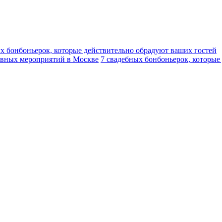
х бонбоньерок, которые действительно обрадуют ваших гостей
тивных мероприятий в Москве
7 свадебных бонбоньерок, которые