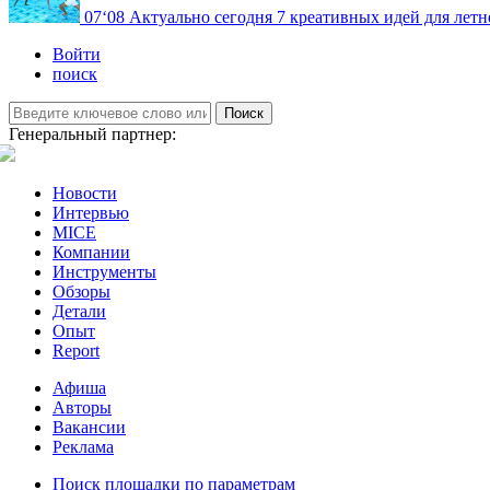
07
‘08
Актуально сегодня
7 креативных идей для летн
Войти
поиск
Поиск
Генеральный партнер:
Новости
Интервью
MICE
Компании
Инструменты
Обзоры
Детали
Опыт
Report
Афиша
Авторы
Вакансии
Реклама
Поиск площадки по параметрам