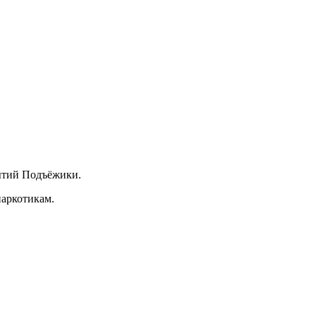
бытий Подъёжики.
наркотикам.