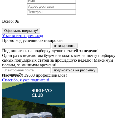
Всего:
0
a
Оформить подписку!
У меня есть промо-код
Промо-код успешно активирован
активировать
Подпишитесь на подборку лучших статей за неделю!
Один раз в неделю мы будем высылать вам на почту подборку
самых популярных статей за прошедшую неделю! Максимум
пользы, за минимум времени!
подписаться на рассылку
осталось
7
с
Нас читают
39503
профессионалов!
Спасибо, я уже подписан!