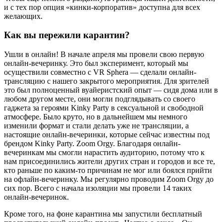
и с тех пор опция «кинки-корпоратив» доступна для всех
желающих.
Как вы пережили карантин?
Ушли в онлайн! В начале апреля мы провели свою первую
онлайн-вечеринку. Это был эксперимент, который мы
осуществили совместно с VR Sphera — сделали онлайн-
трансляцию с нашего закрытого мероприятия. Для зрителей
это был полноценный вуайеристский опыт — сидя дома или в
любом другом месте, они могли подглядывать со своего
гаджета за героями Kinky Party в сексуальной и свободной
атмосфере. Было круто, но в дальнейшем мы немного
изменили формат и стали делать уже не трансляции, а
настоящие онлайн-вечеринки, которые сейчас известны под
брендом
Kinky Party. Zoom Orgy
. Благодаря онлайн-
вечеринкам мы смогли нарастить аудиторию, потому что к
нам присоединились жители других стран и городов и все те,
кто раньше по каким-то причинам не мог или боялся прийти
на офлайн-вечеринку. Мы регулярно проводим Zoom Orgy до
сих пор. Всего с начала изоляции мы провели 14 таких
онлайн-вечеринок.
Кроме того, на фоне карантина мы запустили бесплатный