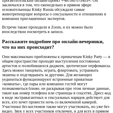
просветительский онлайн-проект «
Честно о сексе»
. Он
заключался в том, что еженедельно в прямом эфире
основательницы Kinky Russia обсуждали самые
животрепещущие вопросы о сексуальности и отношениях в
компании приглашенных экспертов.
Встречи также проходили в Zoom, и их можно было
впоследствии посмотреть в записи.
Расскажите подробнее про онлайн-вечеринки,
что на них происходит?
Они максимально приближены к привычным Kinky Party — в
общем пространстве проходят выступления постоянных
артистов и полюбившихся диджеев, эротические перфомансы.
Здесь можно танцевать, играть, флиртовать, устраивать
экшены и подглядывать за другими. Для желающих
уединиться функционируют встроенные приватные
«комнаты», где пары или компании гостей могут
познакомиться ближе, не раскрывая при этом личные данные,
такие как номер телефона или страницы в соцсетях. Дресс-код
в виде экстравагантных и сексуальных нарядов действует для
всех, кто хочет провести ночь со включенной камерой.
Участники без костюмов также могут участвовать, но уже без
видео. Звук у всех участников отключен, и для всех в прямом