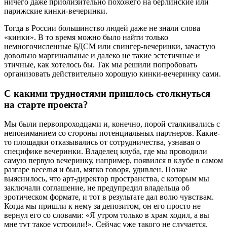
ничего даже приблизительно похожего на берлинские или
парижские кинки-вечеринки.
Тогда в России большинство людей даже не знали слова
«кинки». В то время можно было найти только
немногочисленные БДСМ или свингер-вечеринки, зачастую
довольно маргинальные и далеко не такие эстетичные и
этичные, как хотелось бы. Так мы решили попробовать
организовать действительно хорошую кинки-вечеринку сами.
С какими трудностями пришлось столкнуться
на старте проекта?
Мы были первопроходцами и, конечно, порой сталкивались с
непониманием со стороны потенциальных партнеров. Какие-
то площадки отказывались от сотрудничества, узнавая о
специфике вечеринки. Владелец клуба, где мы проводили
самую первую вечеринку, например, появился в клубе в самом
разгаре веселья и был, мягко говоря, удивлен. Позже
выяснилось, что арт-директор пространства, с которым мы
заключали соглашение, не предупредил владельца об
эротическом формате, и тот в результате дал волю чувствам.
Когда мы пришли к нему за депозитом, он его просто не
вернул его со словами: «Я утром только в храм ходил, а вы
мне тут такое устроили!». Сейчас уже такого не случается.