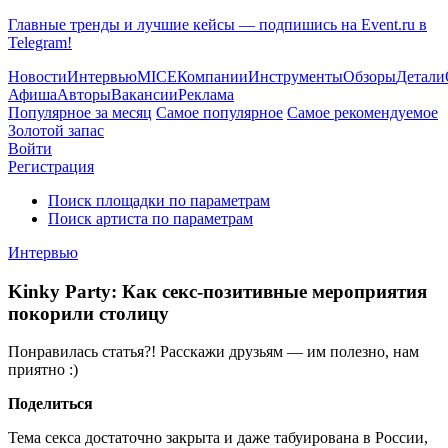
Главные тренды и лучшие кейсы — подпишись на Event.ru в
Telegram!
Новости
Интервью
MICE
Компании
Инструменты
Обзоры
Детали
Афиша
Авторы
Вакансии
Реклама
Популярное за месяц
Самое популярное
Самое рекомендуемое
Золотой запас
Войти
Регистрация
Поиск площадки по параметрам
Поиск артиста по параметрам
Интервью
Kinky Party: Как секс-позитивные мероприятия
покорили столицу
Понравилась статья?! Расскажи друзьям — им полезно, нам
приятно :)
Поделиться
Тема секса достаточно закрыта и даже табуирована в России,