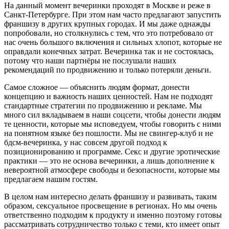
На данный момент вечеринки проходят в Москве и реже в
Санкт-Петербурге. При этом нам часто предлагают запустить
франшизу в других крупных городах. И мы даже однажды
попробовали, но столкнулись с тем, что это потребовало от
нас очень большого включения и сильных хлопот, которые не
оправдали конечных затрат. Вечеринка так и не состоялась,
потому что наши партнёры не послушали наших
рекомендаций по продвижению и только потеряли деньги.
Самое сложное — объяснить людям формат, донести
концепцию и важность наших ценностей. Нам не подходят
стандартные стратегии по продвижению и рекламе. Мы
много сил вкладываем в наши соцсети, чтобы донести людям
те ценности, которые мы исповедуем, чтобы говорить с ними
на понятном языке без пошлости. Мы не свингер-клуб и не
бдсм-вечеринка, у нас совсем другой подход к
позиционированию и программе. Секс и другие эротические
практики — это не основа вечеринки, а лишь дополнение к
невероятной атмосфере свободы и безопасности, которые мы
предлагаем нашим гостям.
В целом нам интересно делать франшизу и развивать, таким
образом, сексуальное просвещение в регионах. Но мы очень
ответственно подходим к продукту и именно поэтому готовы
рассматривать сотрудничество только с теми, кто имеет опыт