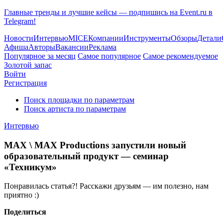
Главные тренды и лучшие кейсы — подпишись на Event.ru в
Telegram!
Новости
Интервью
MICE
Компании
Инструменты
Обзоры
Детали
Афиша
Авторы
Вакансии
Реклама
Популярное за месяц
Самое популярное
Самое рекомендуемое
Золотой запас
Войти
Регистрация
Поиск площадки по параметрам
Поиск артиста по параметрам
Интервью
MAX \ MAX Productions запустили новый
образовательный продукт — семинар
«Техникум»
Понравилась статья?! Расскажи друзьям — им полезно, нам
приятно :)
Поделиться