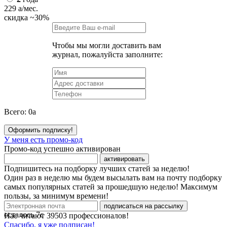
229
a
/мес.
скидка
~30%
Чтобы мы могли доставить вам
журнал, пожалуйста заполните:
Всего:
0
a
Оформить подписку!
У меня есть промо-код
Промо-код успешно активирован
активировать
Подпишитесь на подборку лучших статей за неделю!
Один раз в неделю мы будем высылать вам на почту подборку
самых популярных статей за прошедшую неделю! Максимум
пользы, за минимум времени!
подписаться на рассылку
осталось
7
с
Нас читают
39503
профессионалов!
Спасибо, я уже подписан!