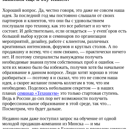
Хороший вопрос
.
Да, честно говоря, это даже не совсем наша
идея. За последний год мы постоянно слышали от своих
партнеров и клиентов, что они бы с удовольствием
послушали про технику, как это все работает и из чего
состоит. И действительно, если оглядеться — у event`оров есть
большой выбор курсов и семинаров по организации
мероприятий, дизайну, работе с клиентом, различных
креативных интенсивов, форумов и круглых столов. А по
продакшну и всему, что с ним связано, — практически ничего
нет. И поэтому специалисты вынуждены получать
необходимые знания путем собственных проб и ошибок —
хотя их можно было бы избежать, получив хотя бы начальное
образование в данном вопросе. Люди хотят хорошо в этом
разбираться — поэтому я и сказал, что это не совсем наша
идея, а скорее желание помочь коллегам в том, что им
необходимо. Поделюсь небольшим секретом — в наших
планах
семинар «Техникум»
это только стартовая ступень.
Ведь в России до сих пор нет возможности получить
профессиональное образование в этой среде, так что…
Посмотрим, что будет дальше.
Недавно нам даже поступил запрос на обучение от одной
молодой продакшн-компании из Минска — и мы
договорились, что приедем в Белоруссию и проведем семинар