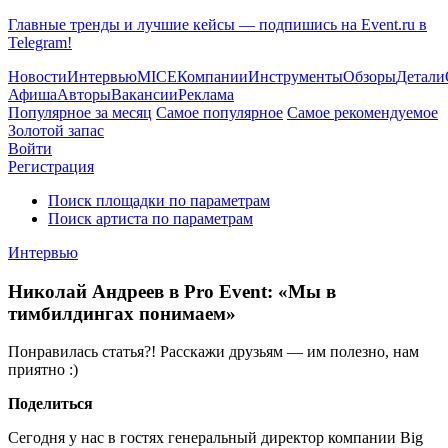
Главные тренды и лучшие кейсы — подпишись на Event.ru в
Telegram!
Новости
Интервью
MICE
Компании
Инструменты
Обзоры
Детали
Афиша
Авторы
Вакансии
Реклама
Популярное за месяц
Самое популярное
Самое рекомендуемое
Золотой запас
Войти
Регистрация
Поиск площадки по параметрам
Поиск артиста по параметрам
Интервью
Николай Андреев в Pro Event: «Мы в
тимбилдингах понимаем»
Понравилась статья?! Расскажи друзьям — им полезно, нам
приятно :)
Поделиться
Сегодня у нас в гостях генеральный директор компании Big