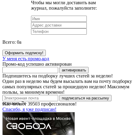
Чтобы мы могли доставить вам
журнал, пожалуйста заполните:
Всего:
0
a
Оформить подписку!
У меня есть промо-код
Промо-код успешно активирован
активировать
Подпишитесь на подборку лучших статей за неделю!
Один раз в неделю мы будем высылать вам на почту подборку
самых популярных статей за прошедшую неделю! Максимум
пользы, за минимум времени!
подписаться на рассылку
осталось
7
с
Нас читают
39503
профессионалов!
Спасибо, я уже подписан!