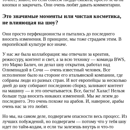
кнопки и закричать. Они очень любят давать комментарии.
Это значимые моменты или чистая косметика,
не влияющая на шоу?
Они просто перфекционисты и пытались до последнего
вносить изменения. В принципе, мы тоже страдаем этим. В
европейской культуре все иначе.
У нас же была коллаборация: мы отвечали за креатив,
режиссуру, контент и свет, а за всю технику — команда BWS,
это Марко Балич, он делал шоу открытия, работал над
Олимпиадой в Сочи — очень известный человек. Все
исполнение было на стороне его итальянской компании, где
собраны люди из разных стран. И вот европейцы за несколько
дней до шоу собирают последнюю сборку, заливают контент
на машину — и это опечатывается. Все, баста! Халас! Нельзя
больше туда вносить никаких изменений. Мы же лезем до
последнего. Это очень похоже на арабов. И, наверное, арабы
очень нас за это любят.
Но мы, на самом деле, подвергаем опасности весь процесс. Из
лучших побуждений, но подвергаем — потому что у тебя шоу
идет по тайм-кодам, и если ты залезешь внутрь и что-то