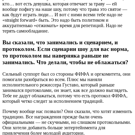
кто… вот есть девушка, которая отвечает за траву — ей
вообще пофигу на наше шоу, потому что трава это святое —
как будут играть люди… И вот с ними всеми тебе надо не
«straight forward» быть. Это надо быть политиком и
аккуратненько «отжимать» время для репетиций. Надо не
терять самообладание.
Вы сказали, что занимались и сценарием, и
протоколом. Если сценарии шоу для вас норма,
то протоколом вы наверняка раньше не
занимались. Что делали, чтобы не облажаться?
Сильный суппорт был со стороны ФИФА и оргкомитета, они
помогали разобраться во всем. Плюс мы наняли
исполнительного режиссера Густаво, который раньше
занимался протоколами, он знает, как все должно выглядеть.
Тебе не дадут облажаться, потому что есть протокол ФИФА,
который четко следит за исполнением традиций.
Почему вообще нас позвали? Они сказали, что хотят изменить
традицию. Все награждения прежде были очень
официальными — не скучными, но слишком протокольными.
Они хотели добавить больше энтертейнмента для
привлечения более молодой аудитории.