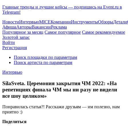
Главные тренды и лучшие кейсы — подпишись на Event.ru в
Telegram!
Новости
Интервью
MICE
Компании
Инструменты
Обзоры
Детали
Афиша
Авторы
Вакансии
Реклама
Популярное за месяц
Самое популярное
Самое рекомендуемое
Золотой запас
Войти
Регистрация
Поиск площадки по параметрам
Поиск артиста по параметрам
Интервью
SilaSveta. Церемония закрытия ЧМ 2022: «На
репетициях финала ЧМ мы ни разу не видели
все шоу целиком»
Понравилась статья?! Расскажи друзьям — им полезно, нам
приятно :)
Поделиться