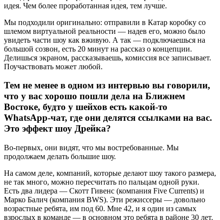
идея. Чем более проработанная идея, тем лучше.
Мы подходили оригинально: отправили в Катар коробку со
шлемом виртуальной реальности — надев его, можно было
увидеть части шоу как вживую. А так — подключаешься на
большой созвон, есть 20 минут на рассказ о концепции.
Делишься экраном, рассказываешь, комиссия все записывает.
Поучаствовать может любой.
Тем не менее в одном из интервью вы говорили,
что у вас хорошо пошли дела на Ближнем
Востоке, будто у шейхов есть какой-то
WhatsApp-чат, где они делятся ссылками на вас.
Это эффект шоу Дрейка?
Во-первых, они видят, что мы востребованные. Мы
продолжаем делать большие шоу.
На самом деле, компаний, которые делают шоу такого размера,
не так много, можно пересчитать по пальцам одной руки.
Есть два лидера — Скотт Гивенс (компания Five Currents) и
Марко Балич (компания BWS). Эти режиссеры — довольно
возрастные ребята, им под 60. Мне 42, и я один из самых
взрослых в команде — в основном это ребята в районе 30 лет.