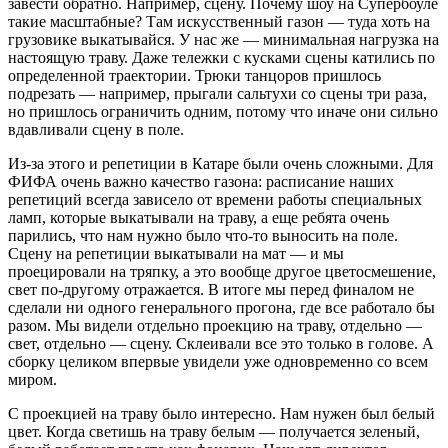
завести обратно. Например, сцену. Почему шоу на Супербоуле
такие масштабные? Там искусственный газон — туда хоть на
грузовике выкатывайся. У нас же — минимальная нагрузка на
настоящую траву. Даже тележки с кусками сцены катились по
определенной траектории. Трюки танцоров пришлось
подрезать — например, прыгали сальтухи со сцены три раза,
но пришлось ограничить одним, потому что иначе они сильно
вдавливали сцену в поле.
Из-за этого и репетиции в Катаре были очень сложными. Для
ФИФА очень важно качество газона: расписание наших
репетиций всегда зависело от времени работы специальных
ламп, которые выкатывали на траву, а еще ребята очень
парились, что нам нужно было что-то выносить на поле.
Сцену на репетиции выкатывали на мат — и мы
проецировали на тряпку, а это вообще другое цветосмешение,
свет по-другому отражается. В итоге мы перед финалом не
сделали ни одного генерального прогона, где все работало бы
разом. Мы видели отдельно проекцию на траву, отдельно —
свет, отдельно — сцену. Склеивали все это только в голове. А
сборку целиком впервые увидели уже одновременно со всем
миром.
С проекцией на траву было интересно. Нам нужен был белый
цвет. Когда светишь на траву белым — получается зеленый,