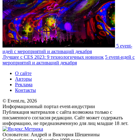
5 event-
идей с мероприятий и активаций декабря
Лучшее с CES 2023: 9 технологичных новинок
5 event-идей с
мероприятий и активаций декабря
О сайте
Авторы
Реклама
Контакты
© Event.ru, 2026
Информационный портал event-индустрии
Публикация материалов с сайта возможна только с
письменного согласия редакции. Сайт может содержать
информацию, не предназначенную для лиц младше 18 лет.
Основатели: Андрей и Виктория Шешенины