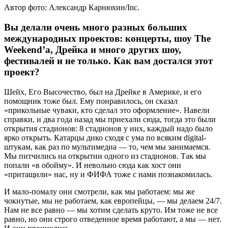
Автор фото: Александр Карнюхин/Inc.
Вы делали очень много разных больших
международных проектов: концерты, шоу The
Weekend’а, Дрейка и много других шоу,
фестивалей и не только. Как вам достался этот
проект?
Шейх, Его Высочество, был на Дрейке в Америке, и его
помощник тоже был. Ему понравилось, он сказал
«прикольные чуваки, кто сделал это оформление». Навели
справки, и два года назад мы приехали сюда, тогда это были
открытия стадионов: 8 стадионов у них, каждый надо было
ярко открыть. Катарцы дико сходя с ума по всяким digital-
штукам, как раз по мультимедиа — то, чем мы занимаемся.
Мы питчились на открытии одного из стадионов. Так мы
попали «в обойму». И невольно сюда как хост они
«притащили» нас, ну и ФИФА тоже с нами познакомилась.
И мало-помалу они смотрели, как мы работаем: мы же
чокнутые, мы не работаем, как европейцы, — мы делаем 24/7.
Нам не все равно — мы хотим сделать круто. Им тоже не все
равно, но они строго отведенное время работают, а мы — нет.